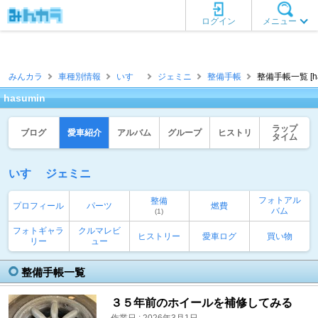
ログイン
メニュー
みんカラ
車種別情報
いすゞ
ジェミニ
整備手帳
整備手帳一覧 [ha
hasumin
ラップ
ブログ
愛車紹介
アルバム
グループ
ヒストリ
タイム
いすゞ ジェミニ
フォトアル
整備
プロフィール
パーツ
燃費
バム
(1)
フォトギャラ
クルマレビ
ヒストリー
愛車ログ
買い物
リー
ュー
整備手帳一覧
３５年前のホイールを補修してみる