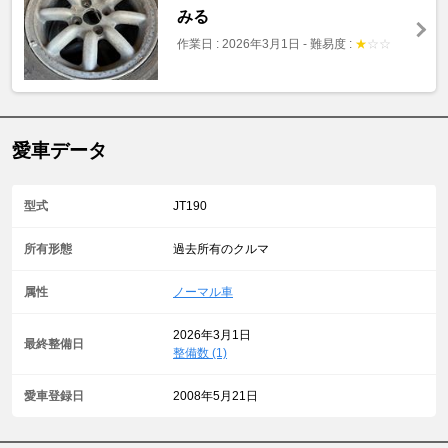
みる
作業日 : 2026年3月1日
-
難易度 :
★
☆
☆
愛車データ
型式
JT190
所有形態
過去所有のクルマ
属性
ノーマル車
2026年3月1日
最終整備日
整備数 (1)
愛車登録日
2008年5月21日