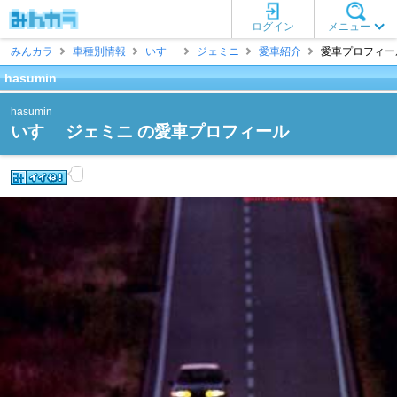
ログイン
メニュー
みんカラ
車種別情報
いすゞ
ジェミニ
愛車紹介
愛車プロフィール [
hasumin
hasumin
いすゞ ジェミニ の愛車プロフィール