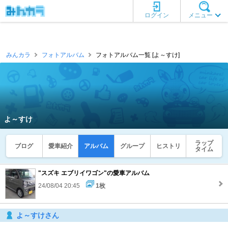
ログイン
メニュー
みんカラ
フォトアルバム
フォトアルバム一覧 [よ～すけ]
よ～すけ
ラップ
ブログ
愛車紹介
アルバム
グループ
ヒストリ
タイム
"スズキ エブリイワゴン"の愛車アルバム
24/08/04 20:45
1枚
よ～すけさん