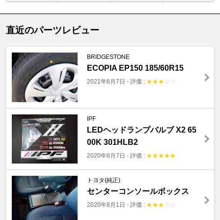
直近のパーツレビュー
BRIDGESTONE
ECOPIA EP150 185/60R15
2021年6月7日
-
評価 :
★
★
★
☆
☆
IPF
LEDヘッドランプバルブ X2 65
00K 301HLB2
2020年8月7日
-
評価 :
★
★
★
★
★
トヨタ(純正)
センターコンソールボックス
2020年8月1日
-
評価 :
★
★
★
☆
☆