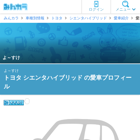
ログイン
メニュー
みんカラ
車種別情報
トヨタ
シエンタハイブリッド
愛車紹介
愛
よ～すけ
よ～すけ
トヨタ シエンタハイブリッド の愛車プロフィー
ル