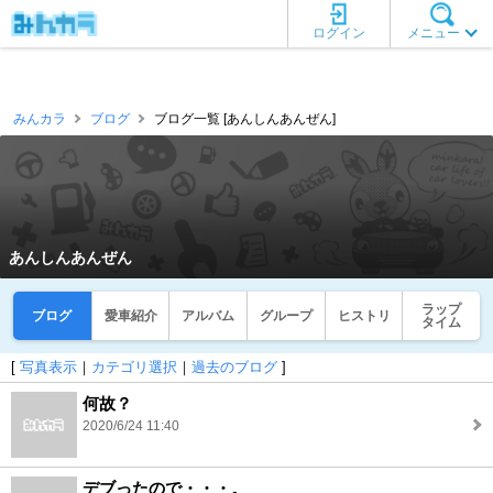
ログイン
メニュー
みんカラ
ブログ
ブログ一覧 [あんしんあんぜん]
あんしんあんぜん
ラップ
ブログ
愛車紹介
アルバム
グループ
ヒストリ
タイム
[
写真表示
｜
カテゴリ選択
｜
過去のブログ
]
何故？
2020/6/24 11:40
デブったので・・・。