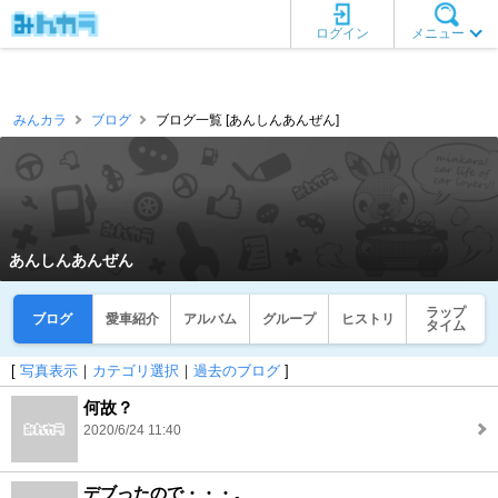
ログイン
メニュー
みんカラ
ブログ
ブログ一覧 [あんしんあんぜん]
あんしんあんぜん
ラップ
ブログ
愛車紹介
アルバム
グループ
ヒストリ
タイム
[
写真表示
｜
カテゴリ選択
｜
過去のブログ
]
何故？
2020/6/24 11:40
デブったので・・・。