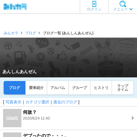
ログイン
メニュー
みんカラ
ブログ
ブログ一覧 [あんしんあんぜん]
あんしんあんぜん
ラップ
ブログ
愛車紹介
アルバム
グループ
ヒストリ
タイム
[
写真表示
｜
カテゴリ選択
｜
過去のブログ
]
何故？
2020/6/24 11:40
デブったので・・・。