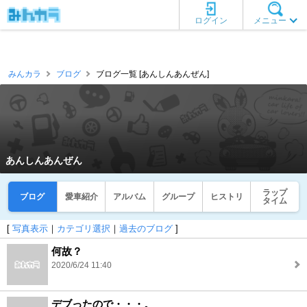
ログイン
メニュー
みんカラ
ブログ
ブログ一覧 [あんしんあんぜん]
あんしんあんぜん
ラップ
ブログ
愛車紹介
アルバム
グループ
ヒストリ
タイム
[
写真表示
｜
カテゴリ選択
｜
過去のブログ
]
何故？
2020/6/24 11:40
デブったので・・・。