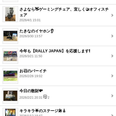
さよなら👋ゲーミングチェア、宜しく🤝オフィスチ
ェア
2026/4/1 15:01
たきなのイヤホン👂
2026/3/30 13:57
今年も【RALLY JAPAN】を応援します❗️
2026/3/21 11:50
お召のパーイチ
2026/2/26 19:02
今日の散財💸
2026/2/21 20:31
2
キラキラ🌟のステージ🎤🎸