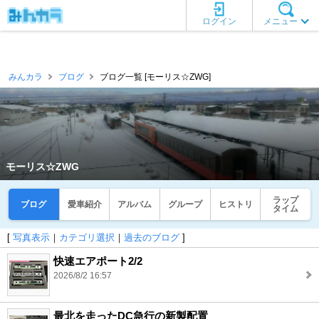
ログイン
メニュー
みんカラ
ブログ
ブログ一覧 [モーリス☆ZWG]
モーリス☆ZWG
ラップ
ブログ
愛車紹介
アルバム
グループ
ヒストリ
タイム
[
写真表示
｜
カテゴリ選択
｜
過去のブログ
]
快速エアポート2/2
2026/8/2 16:57
最北を走ったDC急行の新製配置