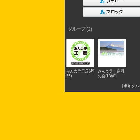
グループ (2)
みんカラ工房(49
みんカラ・静岡
55)
の会(1380)
[
参加グル