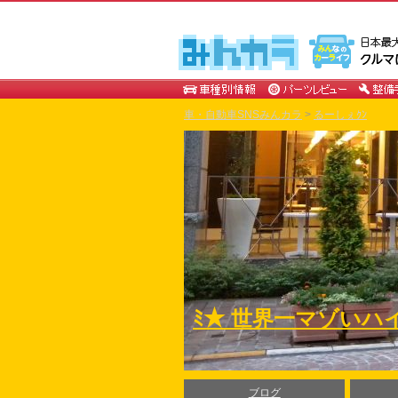
車・自動車SNSみんカラ
>
るーしぇｸﾝ
ﾐ★ 世界一マゾいハ
ブログ