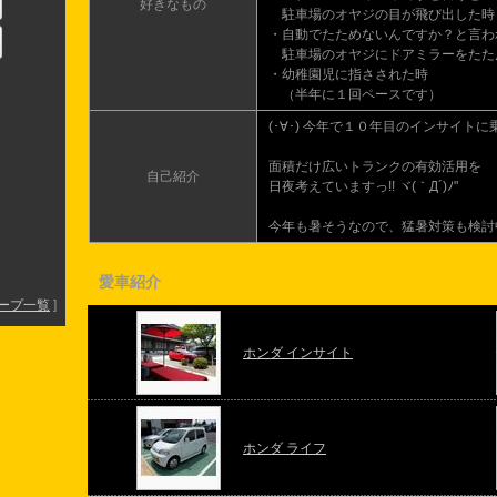
好きなもの
駐車場のオヤジの目が飛び出した時
・自動でたためないんですか？と言わ
駐車場のオヤジにドアミラーをたた
・幼稚園児に指さされた時
（半年に１回ペースです）
(･∀･) 今年で１０年目のインサイト
面積だけ広いトランクの有効活用を
自己紹介
日夜考えていますっ!! ヾ(｀Д´)ﾉ"
今年も暑そうなので、猛暑対策も検討
愛車紹介
ープ一覧
]
ホンダ インサイト
ホンダ ライフ