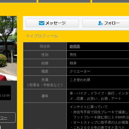
マイプロフィール
現住所
静岡県
性別
男性
結婚
独身
職業
クリエーター
所属
こき使われ隊
( 部署名・学校名など )
車・バイク，ドライブ・旅行，インタ
 12:05
趣味
メ，読書，お笑い，お酒，アート
インサイトに乗っていて
・赤信号手前で回生ブレーキで減速し
フットブレーキ踏む前に１０km/h 
ワー
・オートストップに助手席の人が感激
・これ２０００年の車ですと言うと