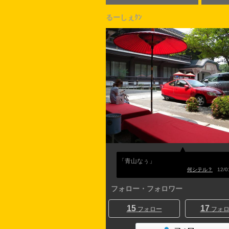
るーしぇｸﾝ
「青山なぅ」
何シテル？
12/01
フォロー・フォロワー
15
17
フォロー
フォロ