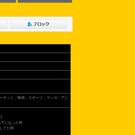
ーネット，映画，スポーツ，マンガ・アニ
て
以下になった時
してた時