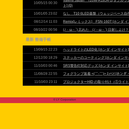
Valenti Japan T20W-R1854-1(ダブ
10/05/15 00:30
ト] (0)
10/01/05 23:02
なし T10 6LED基盤（ウェッジベース自作キ
08/12/14 11:03
Remix[レミックス] FSN-160T [ホンダ イ
08/10/22 00:56
(ﾉ・ω・`) 忘れた (ﾉ・ω・`) 日射しよけ？ 
最新 整備手帳
13/09/15 22:23
ヘッドライトのLED化 [ホンダ インサイト] (
12/12/30 18:29
ステッカーのコーティング [ホンダ インサイト
11/10/03 00:46
SRS警告灯対応グッズ [ホンダ インサイト] (
11/08/28 22:55
フォグランプ装着 <(￣-￣)> ｴｯﾍﾝ! [ホンダ 
11/10/03 23:11
プロジェクターHID の取り付け（①ライト準備
© LY Corporation