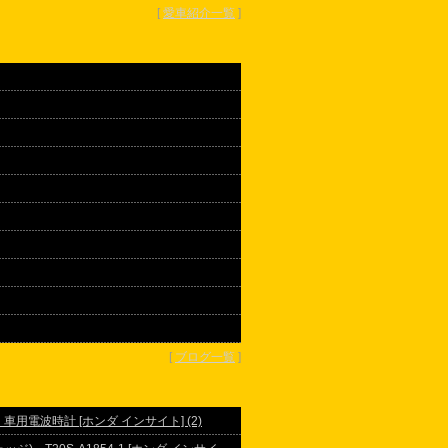
[
愛車紹介一覧
]
[
ブログ一覧
]
ク 車用電波時計 [ホンダ インサイト] (2)