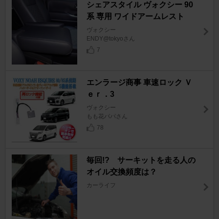
シェアスタイル ヴォクシー 90
系 専用 ワイドアームレスト
ヴォクシー
ENDY@tokyoさん
7
エンラージ商事 車速ロック Ｖ
ｅｒ．3
ヴォクシー
もも花パパさん
78
毎回!? サーキットを走る人の
オイル交換頻度は？
カーライフ