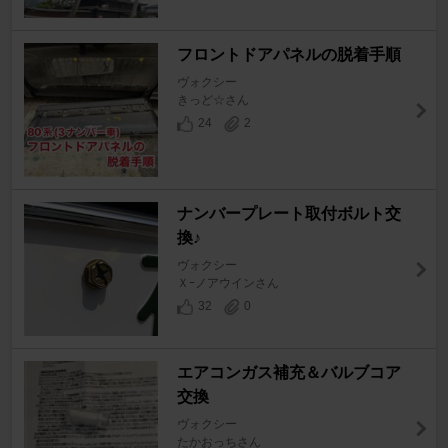
フロントドアパネルの脱着手順
ヴォクシー
きっど☆さん
24
2
ナンバープレート取付ボルト交
換♪
ヴォクシー
Ｘｰノアウインさん
32
0
エアコンガス補充＆バルブコア
交換
ヴォクシー
たかおっちさん