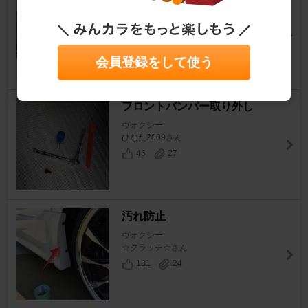
ューンまとめ
ヴォクシー
タカエンドウさん
会員登録をして使う
19
18
フロントバンパー取り外し
ヴォクシー
ひなた2009さん
46
27
汚れ防止
ヴォクシー
☆クラッチ☆さん
131
24