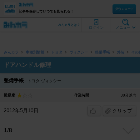
ダウンロード
記事を保存していつでも見られる！
みんカラとは？
ログイン
メニュー
みんカラ
車種別情報
トヨタ
ヴォクシー
整備手帳
外装
その
ドアハンドル修理
整備手帳
トヨタ ヴォクシー
難易度
作業時間
30分以内
2012年5月10日
クリップ
1/8