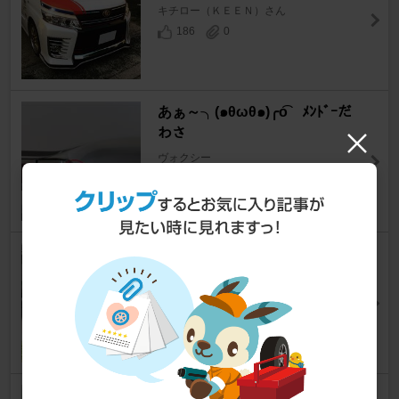
キチロー（ＫＥＥＮ）さん
186
0
あぁ～╮(๑θωθ๑)╭o͡ ﾒﾝﾄﾞｰだ
わさ
ヴォクシー
相模のマコさん
184
3
リアガーニッシュ同色化
ヴォクシー
カリスマみっちゃんさん
170
1
90系ヴォクシーアルミテープチ