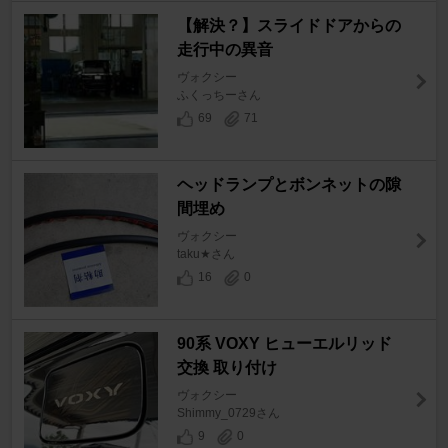
【解決？】スライドドアからの
走行中の異音
ヴォクシー
ふくっちーさん
69
71
ヘッドランプとボンネットの隙
間埋め
ヴォクシー
taku★さん
16
0
90系 VOXY ヒューエルリッド
交換 取り付け
ヴォクシー
Shimmy_0729さん
9
0