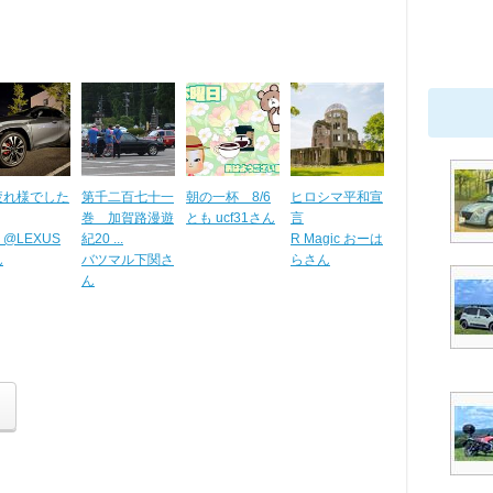
疲れ様でした
第千二百七十一
朝の一杯 8/6
ヒロシマ平和宣
巻 加賀路漫遊
とも ucf31さん
言
@LEXUS
紀20 ...
R Magic おーは
ん
バツマル下関さ
らさん
ん