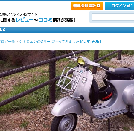
ブログ一覧
>
シトロエンのDラーに行ってきました [ALPIN★JET]