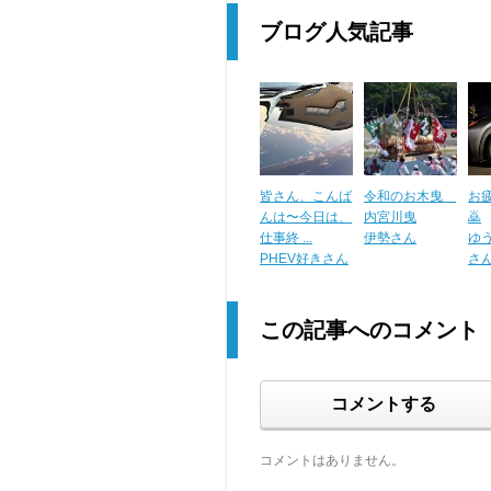
ブログ人気記事
皆さん、こんば
令和のお木曳
お
んは〜今日は、
内宮川曳
🙇
仕事終 ...
伊勢さん
ゆう
PHEV好きさん
さ
この記事へのコメント
コメントする
コメントはありません。