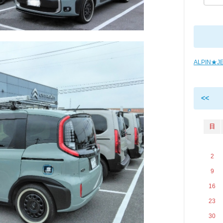
ALPIN★
<<
日
2
9
16
23
30