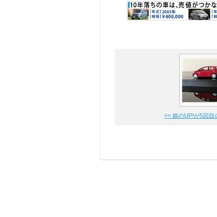
<< 娘のUP!が5回