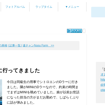
フォトアルバム
ラップタイム
▼メニュー
目の車検
| 記事一覧 |
連チャンNasu Farm >>
「
に行ってきました
オ
htt
今日は同級生の用事でシトロエンのDラーに行き
d/
ました。隣がMINIのDラーなので、約束の時間ま
ot
でまずはMINIを眺めていました。娘が以前お世話
になった担当の方がまだお勤めで、しばらくぶり
に話が弾みました。