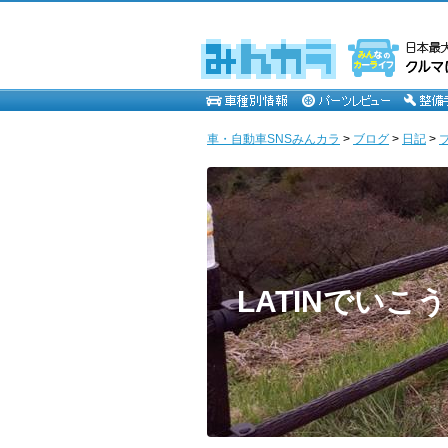
車・自動車SNSみんカラ
>
ブログ
>
日記
>
LATINでいこう