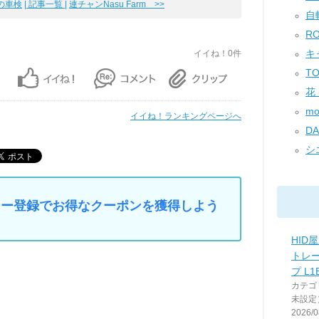
目の車検
| 記事一覧 |
連チャンNasu Farm >>
自転
RO
キャ
イイね！0件
TO
花 (
mo
イイね！ランキングページへ
DA
シエ
マイカー登録でお得なクーポンを獲得しよう
HID
トレー
プ L1
カテゴ
未設定
2026/0