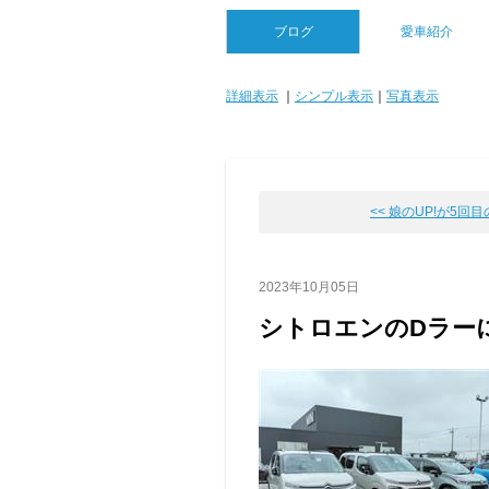
ブログ
愛車紹介
詳細表示
｜
シンプル表示
｜
写真表示
<< 娘のUP!が5回
2023年10月05日
シトロエンのDラー