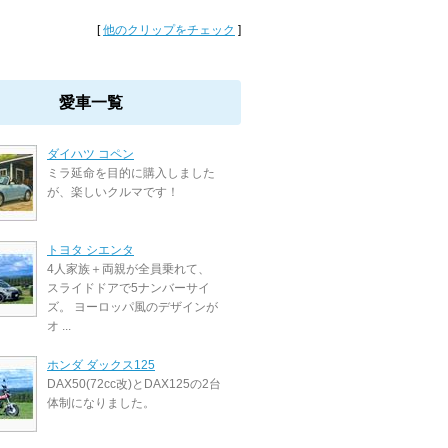
[
他のクリップをチェック
]
愛車一覧
ダイハツ コペン
ミラ延命を目的に購入しました
が、楽しいクルマです！
トヨタ シエンタ
4人家族＋両親が全員乗れて、
スライドドアで5ナンバーサイ
ズ。 ヨーロッパ風のデザインが
オ ...
ホンダ ダックス125
DAX50(72cc改)とDAX125の2台
体制になりました。