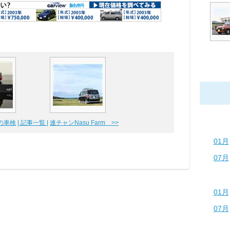
目の車検
| 記事一覧 |
連チャンNasu Farm >>
01月
07月
01月
07月