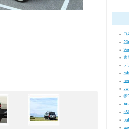
FIA
20
Ve
家族
デジ
min
bee
vw 
帽子
Aud
s66
gak
aud