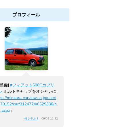
プロフィール
[整備]
#フィアット500Cカブリ
レ
ボルトキャップをオシャレに
ps://minkara.carview.co.jp/useri
470152/car/3124774/6529330/n
e.aspx
」
何シテル？
09/04 16:42