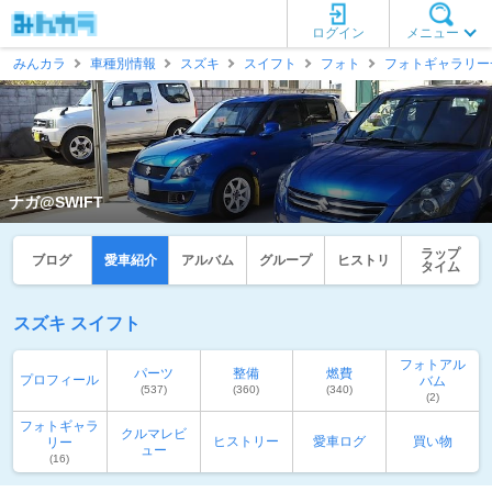
ログイン
メニュー
みんカラ
車種別情報
スズキ
スイフト
フォト
フォトギャラリー
ナガ@SWIFT
ラップ
ブログ
愛車紹介
アルバム
グループ
ヒストリ
タイム
スズキ スイフト
フォトアル
パーツ
整備
燃費
プロフィール
バム
(537)
(360)
(340)
(2)
フォトギャラ
クルマレビ
ヒストリー
愛車ログ
買い物
リー
ュー
(16)