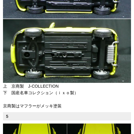
上 京商製 J-COLLECTION
下 国産名車コレクション（ｉｘｏ製）
京商製はマフラーがメッキ塗装
5