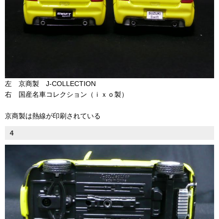
左 京商製 J-COLLECTION
右 国産名車コレクション（ｉｘｏ製）
京商製は熱線が印刷されている
4