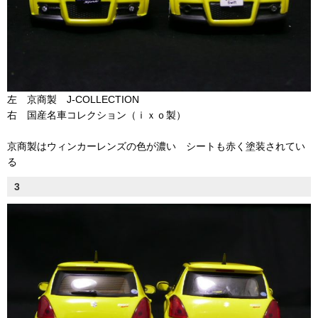
左 京商製 J-COLLECTION
右 国産名車コレクション（ｉｘｏ製）
京商製はウィンカーレンズの色が濃い シートも赤く塗装されてい
る
3