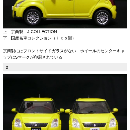
上 京商製 J-COLLECTION
下 国産名車コレクション（ｉｘｏ製）
京商製にはフロントサイドガラスがない ホイールのセンターキャ
ップにSマークが印刷されている
2