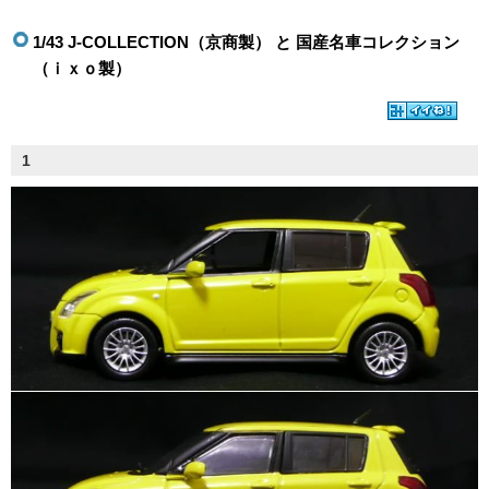
1/43 J-COLLECTION（京商製） と 国産名車コレクション
（ｉｘｏ製）
1