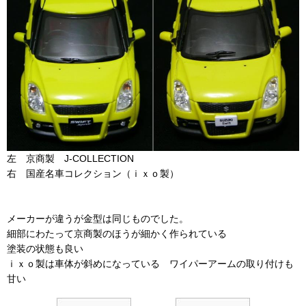
左 京商製 J-COLLECTION
右 国産名車コレクション（ｉｘｏ製）
メーカーが違うが金型は同じものでした。
細部にわたって京商製のほうが細かく作られている
塗装の状態も良い
ｉｘｏ製は車体が斜めになっている ワイパーアームの取り付けも
甘い