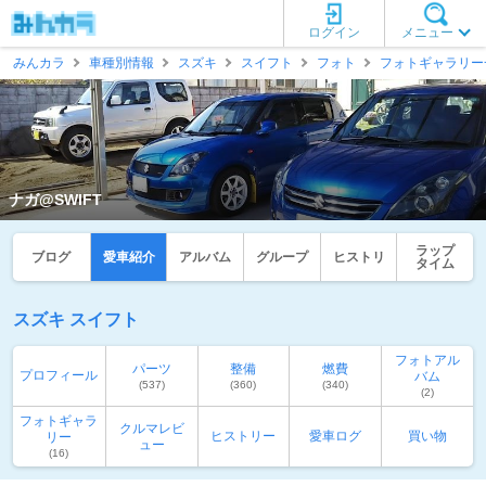
ログイン
メニュー
みんカラ
車種別情報
スズキ
スイフト
フォト
フォトギャラリー
ナガ@SWIFT
ラップ
ブログ
愛車紹介
アルバム
グループ
ヒストリ
タイム
スズキ スイフト
フォトアル
パーツ
整備
燃費
プロフィール
バム
(537)
(360)
(340)
(2)
フォトギャラ
クルマレビ
ヒストリー
愛車ログ
買い物
リー
ュー
(16)