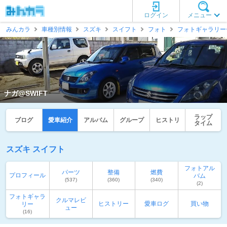
ログイン
メニュー
みんカラ
車種別情報
スズキ
スイフト
フォト
フォトギャラリー
ナガ@SWIFT
ラップ
ブログ
愛車紹介
アルバム
グループ
ヒストリ
タイム
スズキ スイフト
フォトアル
パーツ
整備
燃費
プロフィール
バム
(537)
(360)
(340)
(2)
フォトギャラ
クルマレビ
ヒストリー
愛車ログ
買い物
リー
ュー
(16)