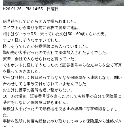
H26.01.26 PM 14:55 日曜日
信号待ちしていたらオカマ掘られました。
スイフトから降りる前に速攻で警察に電話。
相手はヴィッツRS、乗っていたのは50～60歳くらいの男。
すごく怪しそうなオヤジでした。
怪しそうでしたが任意保険にも入っていました。
勤め先が大手だったので会社で団体加入されたようでした。
実際、会社で入らせられたと言っていた。
でもホントに怪しそうだったので証券番号やらなんやらを全て写真
を撮っておきました。
やっぱり怪しく数日経ってもなかなか保険屋から連絡もなく、問い
合わせしても事故受付がされていませんでした。
おまけに携帯の番号も違い繋がらない。
10 : 0 の場合、証券番号等を言ったとしても相手が自分で保険屋に
受付をしないと保険屋は動きません。
最後は大手だったので勤務地を突き止め総務に存在確認をしまし
た。
事情を説明し何度も総務とやり取りしてやっと保険屋から連絡がき