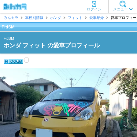
ログイン
メニュー
みんカラ
車種別情報
ホンダ
フィット
愛車紹介
愛車プロフィール [
FitISM
FitISM
ホンダ フィット の愛車プロフィール