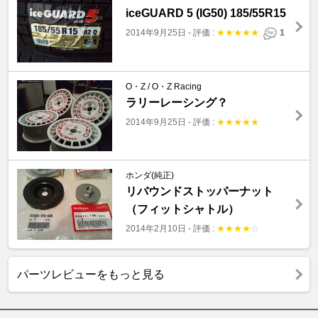
iceGUARD 5 (IG50) 185/55R15
2014年9月25日
-
評価 :
★
★
★
★
★
1
O・Z / O・Z Racing
ラリーレーシング？
2014年9月25日
-
評価 :
★
★
★
★
★
ホンダ(純正)
リバウンドストッパーナット
（フィットシャトル）
2014年2月10日
-
評価 :
★
★
★
★
☆
パーツレビューをもっと見る