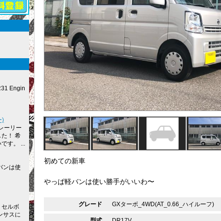
R31 Engin
)
レーリー
た！ 希
す。 ...
初めての新車
バンは使
やっぱ軽バンは使い勝手がいいわ〜
グレード
GXターボ_4WD(AT_0.66_ハイルーフ)
 セルボ
ンサスに
型式
DR17V