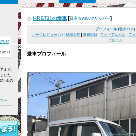
HRB731の愛車
[
]
日産 NV100クリッパー
プロフィール
(
愛車ログ
)
パーツレビュー (2)
|
整備手帳
|
燃費記録
|
フォトアルバム
|
フォ
プタイム
027/39
 07:42
愛車プロフィール
してます。
れました
筑○山の
ワー