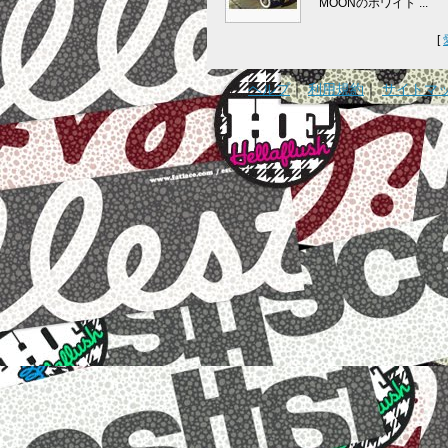
MOONのホワイト ...
[
ヘルプ
｜
利用規約
｜
サイトマ