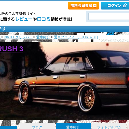
産
>
NV100クリッパー
>
愛車紹介
>
愛車プロフィール [HRB731]
CRUSH 3
ブログ
愛車紹介
フォトアルバム