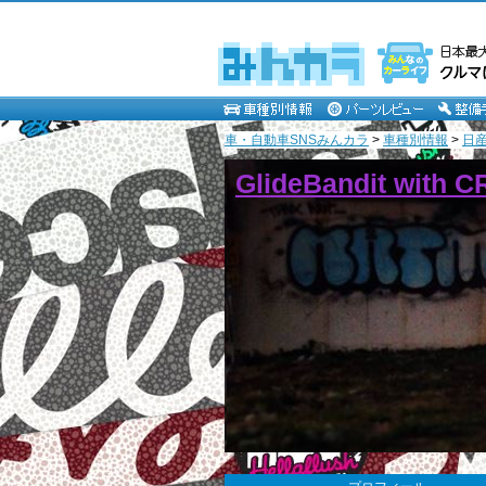
車・自動車SNSみんカラ
>
車種別情報
>
日
GlideBandit with 