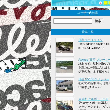
ユーザー内検索
愛車一覧
日産 スカイライン
1989 Nissan skyline H
e: RB20E→RB2 ...
Axxess (日産 プレーリー
縁あって、US仕様のプ
を新たに仲間に入れまし
少車の為、まず被らないで
日産 NV100クリッパー
初めての新車 やっぱ軽
い勝手がいいわ〜
スズキ セルボ・モード
見つけた‼︎ 唯一の写真。
クラシックです。 ダウ