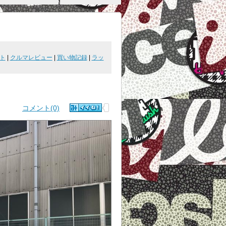
ト
|
クルマレビュー
|
買い物記録
|
ラッ
コメント(0)