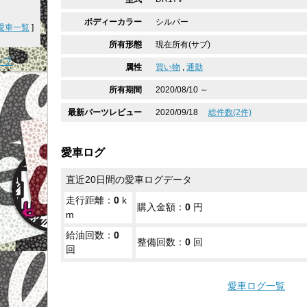
ボディーカラー
シルバー
愛車一覧
]
所有形態
現在所有(サブ)
ップ
属性
買い物
,
通勤
所有期間
2020/08/10 ～
最新パーツレビュー
2020/09/18
総件数(2件)
愛車ログ
直近20日間の愛車ログデータ
走行距離：
0
k
購入金額：
0
円
m
給油回数：
0
整備回数：
0
回
回
愛車ログ一覧