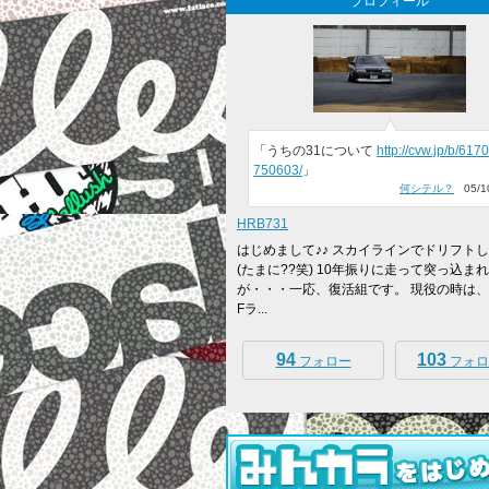
プロフィール
「うちの31について
http://cvw.jp/b/617
750603/
」
何シテル？
05/10
HRB731
はじめまして♪♪ スカイラインでドリフト
(たまに??笑) 10年振りに走って突っ込ま
が・・・一応、復活組です。 現役の時は、
Fラ...
94
103
フォロー
フォロ