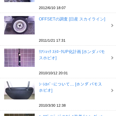
2012/6/10 18:07
OFFSETの調査 [日産 スカイライン]
2011/1/21 17:31
ﾘｱｼｮｯｸ ｽﾄﾛｰｸUP化計画 [ホンダ バモ
スホビオ]
2010/10/12 20:01
ｼｰﾄｶﾊﾞｰについて… [ホンダ バモス
ホビオ]
2010/3/30 12:38