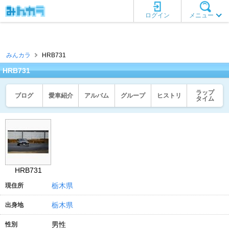
ログイン
メニュー
みんカラ
HRB731
HRB731
ラップ
ブログ
愛車紹介
アルバム
グループ
ヒストリ
タイム
HRB731
栃木県
現住所
栃木県
出身地
男性
性別