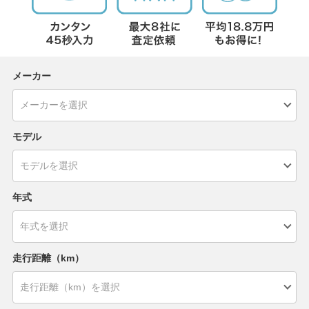
メーカー
モデル
年式
走行距離（km）