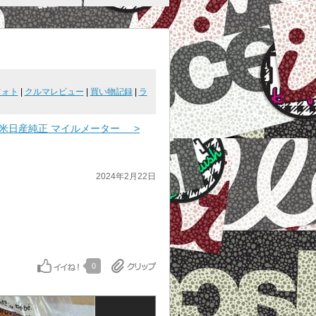
フォト
|
クルマレビュー
|
買い物記録
|
ラ
米日産純正 マイルメーター >
2024年2月22日
0