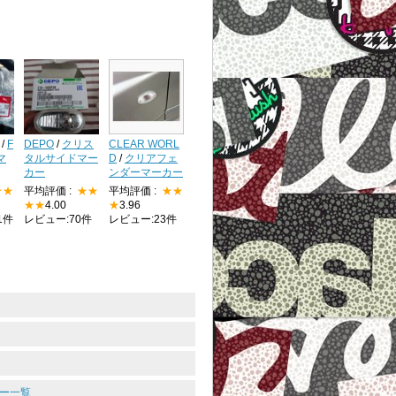
/
F
DEPO
/
クリス
CLEAR WORL
マ
タルサイドマー
D
/
クリアフェ
カー
ンダーマーカー
★★
平均評価 :
★★
平均評価 :
★★
★★
4.00
★
3.96
1件
レビュー:70件
レビュー:23件
ュー一覧