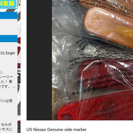
R31 Engin
)
レーリー
た！ 希
す。 ...
バンは使
 セルボ
US Nissan Genuine side marker
ンサスに