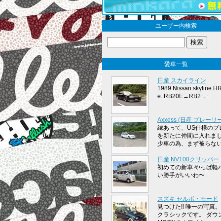
ユーザー内検索
愛車一覧
日産 スカイライン
1989 Nissan skyline H
e: RB20E→RB2 ...
Axxess (日産 プレーリー
縁あって、US仕様のプ
を新たに仲間に入れまし
少車の為、まず被らないで
日産 NV100クリッパー
初めての新車 やっぱ軽
い勝手がいいわ〜
スズキ セルボ・モード
見つけた‼︎ 唯一の写真。
クラシックです。 ダウ