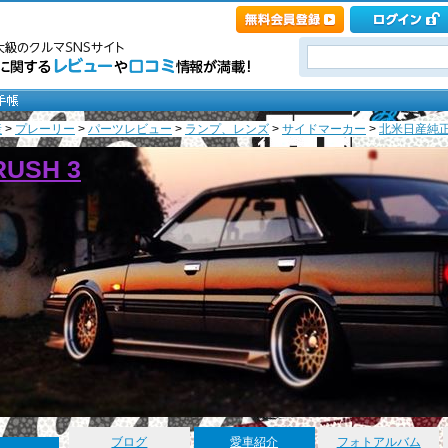
産
>
プレーリー
>
パーツレビュー
>
ランプ、レンズ
>
サイドマーカー
>
北米日産純正 
CRUSH 3
ブログ
愛車紹介
フォトアルバム