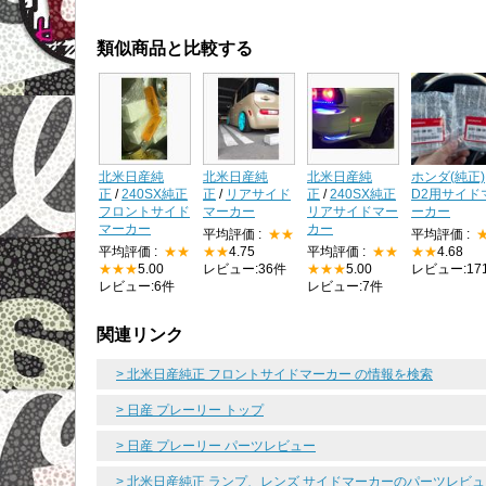
類似商品と比較する
北米日産純
北米日産純
北米日産純
ホンダ(純正)
正
/
240SX純正
正
/
リアサイド
正
/
240SX純正
D2用サイド
フロントサイド
マーカー
リアサイドマー
ーカー
マーカー
カー
平均評価 :
★★
平均評価 :
平均評価 :
★★
★★
4.75
平均評価 :
★★
★★
4.68
★★★
5.00
レビュー:36件
★★★
5.00
レビュー:17
レビュー:6件
レビュー:7件
関連リンク
> 北米日産純正 フロントサイドマーカー の情報を検索
> 日産 プレーリー トップ
> 日産 プレーリー パーツレビュー
> 北米日産純正 ランプ、レンズ サイドマーカーのパーツレビ