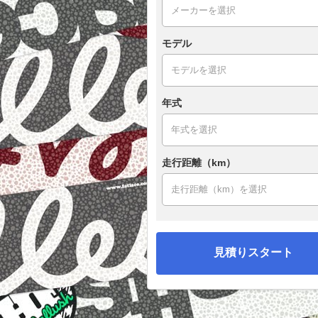
モデル
年式
走行距離（km）
見積りスタート