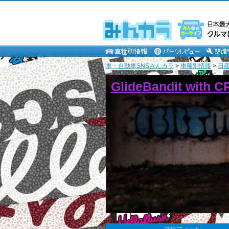
車・自動車SNSみんカラ
>
車種別情報
>
日
GlideBandit with 