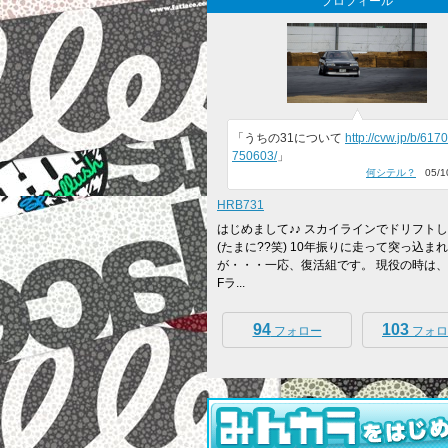
プロフィール
「うちの31について
http://cvw.jp/b/617
750603/
」
何シテル？
05/10
HRB731
はじめまして♪♪ スカイラインでドリフト
(たまに??笑) 10年振りに走って突っ込ま
が・・・一応、復活組です。 現役の時は、
Fラ...
94
103
フォロー
フォロ