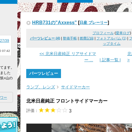
HRB731の"Axxess"
[
]
日産 プレーリー
プロフィール
(
愛車ログ
)
パーツレビュー (4)
|
整備手帳
|
燃費記録
|
フォトアルバム (1)
|
027/39
ップタイム
 07:42
<< 北米日産純正 リアサイドマ
北
ー ...
| 記事一覧 |
>
してます。
れました
パーツレビュー
筑○山の
ランプ、レンズ
サイドマーカー
ワー
北米日産純正 フロントサイドマーカー
評価：
3