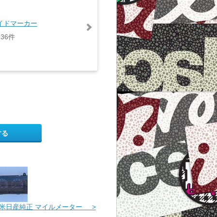
イドマーカー
36件
する
米日産純正 マイルメーター >