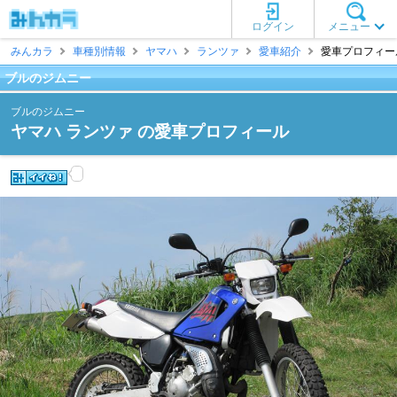
ログイン
メニュー
みんカラ
車種別情報
ヤマハ
ランツァ
愛車紹介
愛車プロフィール
ブルのジムニー
ブルのジムニー
ヤマハ ランツァ の愛車プロフィール