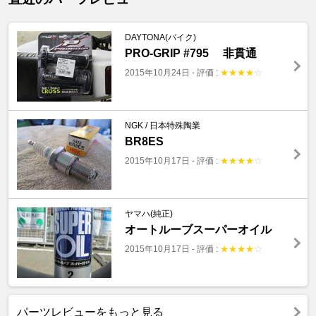
DAYTONA(バイク)
PRO-GRIP #795 非貫通
2015年10月24日
-
評価 :
★
★
★
★
☆
NGK / 日本特殊陶業
BR8ES
2015年10月17日
-
評価 :
★
★
★
★
☆
ヤマハ(純正)
オートルーブスーパーオイル
2015年10月17日
-
評価 :
★
★
★
★
☆
パーツレビューをもっと見る