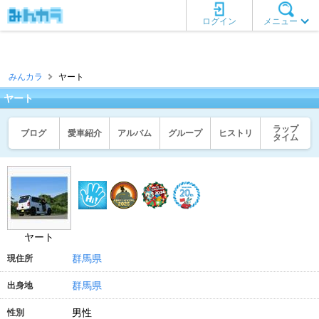
ログイン
メニュー
みんカラ
ヤート
ヤート
ラップ
ブログ
愛車紹介
アルバム
グループ
ヒストリ
タイム
ヤート
群馬県
現住所
群馬県
出身地
男性
性別