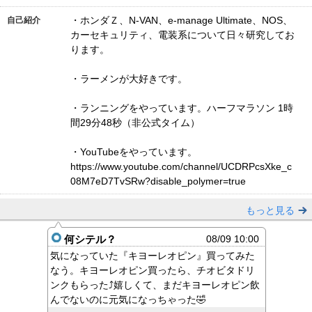
・ホンダＺ、N-VAN、e-manage Ultimate、NOS、
自己紹介
カーセキュリティ、電装系について日々研究してお
ります。
・ラーメンが大好きです。
・ランニングをやっています。ハーフマラソン 1時
間29分48秒（非公式タイム）
・YouTubeをやっています。
https://www.youtube.com/channel/UCDRPcsXke_c
08M7eD7TvSRw?disable_polymer=true
もっと見る
何シテル？
08/09 10:00
気になっていた『キヨーレオピン』買ってみた
なう。キヨーレオピン買ったら、チオビタドリ
ンクもらった⤴️嬉しくて、まだキヨーレオピン飲
んでないのに元気になっちゃった🤣