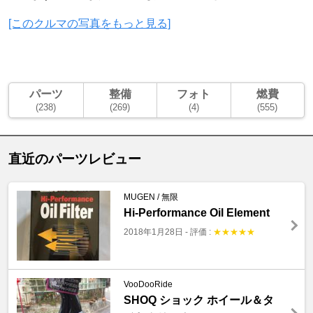
[このクルマの写真をもっと見る]
パーツ
整備
フォト
燃費
(238)
(269)
(4)
(555)
直近のパーツレビュー
MUGEN / 無限
Hi-Performance Oil Element
2018年1月28日
-
評価 :
★
★
★
★
★
VooDooRide
SHOQ ショック ホイール＆タ