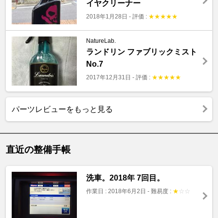
イヤクリーナー
2018年1月28日
-
評価 :
★
★
★
★
★
NatureLab.
ランドリン ファブリックミスト
No.7
2017年12月31日
-
評価 :
★
★
★
★
★
パーツレビューをもっと見る
直近の整備手帳
洗車。2018年 7回目。
作業日 : 2018年6月2日
-
難易度 :
★
☆
☆