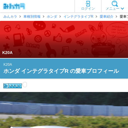
ログイン
メニュー
みんカラ
車種別情報
ホンダ
インテグラタイプR
愛車紹介
愛車プ
K20A
K20A
ホンダ インテグラタイプR の愛車プロフィール