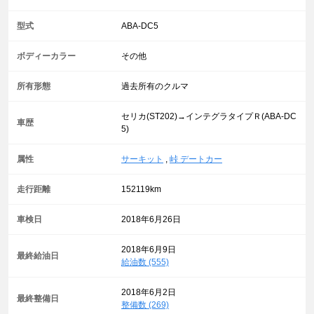
型式
ABA-DC5
ボディーカラー
その他
所有形態
過去所有のクルマ
セリカ(ST202)→インテグラタイプＲ(ABA-DC
車歴
5)
属性
サーキット
,
峠 デートカー
走行距離
152119km
車検日
2018年6月26日
2018年6月9日
最終給油日
給油数 (555)
2018年6月2日
最終整備日
整備数 (269)