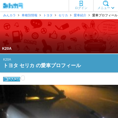
ログイン
メニュー
みんカラ
車種別情報
トヨタ
セリカ
愛車紹介
愛車プロフィール [
K20A
K20A
トヨタ セリカ の愛車プロフィール