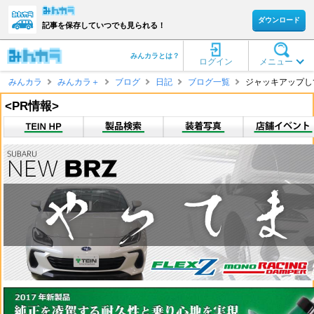
ダウンロード
記事を保存していつでも見られる！
みんカラとは？
ログイン
メニュー
みんカラ
みんカラ＋
ブログ
日記
ブログ一覧
ジャッキアップして
<PR情報>