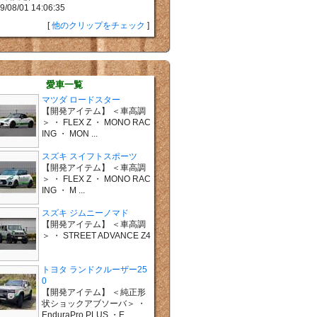
9/08/01 14:06:35
[
他のクリップをチェック
]
愛車一覧
マツダ ロードスター
【開発アイテム】 ＜車高調
＞ ・ FLEX Z ・ MONO RAC
ING ・ MON ...
スズキ スイフトスポーツ
【開発アイテム】 ＜車高調
＞ ・ FLEX Z ・ MONO RAC
ING ・ M ...
スズキ ジムニーノマド
【開発アイテム】 ＜車高調
＞ ・ STREET ADVANCE Z4
トヨタ ランドクルーザー25
0
【開発アイテム】 ＜純正形
状ショックアブソーバ＞ ・
EnduraPro PLUS ・E ...