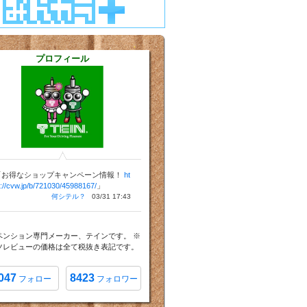
プロフィール
「お得なショップキャンペーン情報！
ht
p://cvw.jp/b/721030/45988167/
」
何シテル？
03/31 17:43
ペンション専門メーカー、テインです。 ※
ツレビューの価格は全て税抜き表記です。
047
8423
フォロー
フォロワー