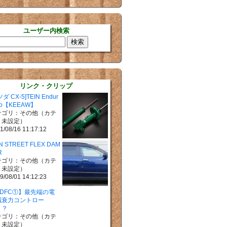
ユーザー内検索
リンク・クリップ
ダ CX-5]TEIN Endur
ro【KEEAW】
テゴリ：その他（カテ
リ未設定）
1/08/16 11:17:12
N STREET FLEX DAM
R
テゴリ：その他（カテ
リ未設定）
9/08/01 14:12:23
EDFC①】最先端の電
減衰力コントロー
！？
テゴリ：その他（カテ
リ未設定）