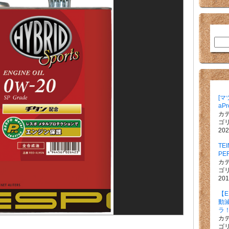
[マツ
aP
カ
ゴ
202
TEI
PE
カ
ゴ
201
【
動
ラ
カ
ゴ