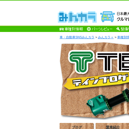
車・自動車SNSみんカラ
>
みんカラ＋
>
車種別
ブログ
愛車紹介