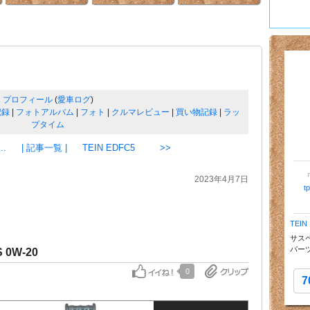
プロフィール
(
愛車ログ
)
記録
|
フォトアルバム
|
フォト
|
クルマレビュー
|
買い物記録
|
ラッ
プタイム
..
| 記事一覧 |
TEIN EDFC5 >>
2023年4月7日
t
TEIN
サス
パー
S 0W-20
0
7