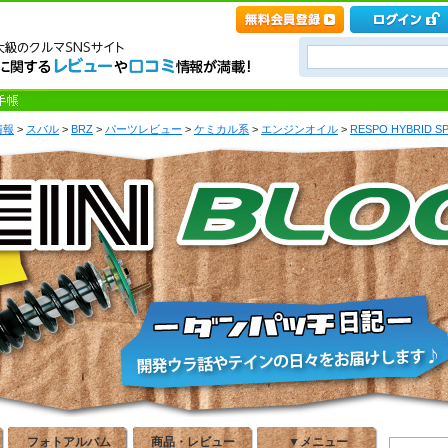
情報
>
スバル
>
BRZ
>
パーツレビュー
>
ケミカル系
>
エンジンオイル
>
RESPO HYBRID SP
フォトアルバム
商品・レビュー
▼メニュー