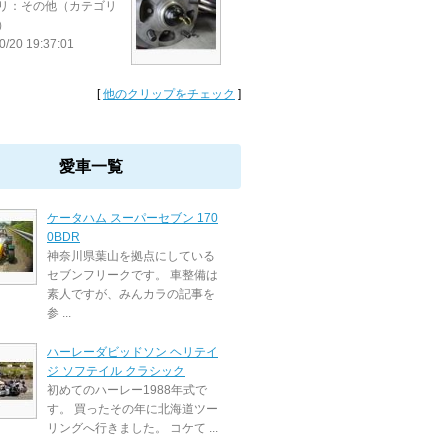
リ：その他（カテゴリ
）
0/20 19:37:01
[
他のクリップをチェック
]
愛車一覧
ケータハム スーパーセブン 170
0BDR
神奈川県葉山を拠点にしている
セブンフリークです。 車整備は
素人ですが、みんカラの記事を
参 ...
ハーレーダビッドソン ヘリテイ
ジ ソフテイル クラシック
初めてのハーレー1988年式で
す。 買ったその年に北海道ツー
リングへ行きました。 コケて ...