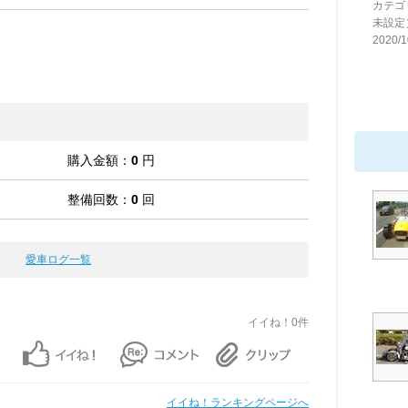
カテゴ
未設定
2020/1
購入金額：
0
円
整備回数：
0
回
愛車ログ一覧
イイね！0件
イイね！ランキングページへ