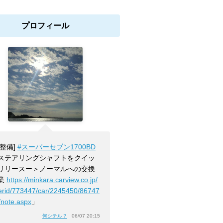
プロフィール
[整備]
#スーパーセブン1700BD
ステアリングシャフトをクイッ
リリースー＞ノーマルへの交換
業
https://minkara.carview.co.jp/
erid/773447/car/2245450/86747
/note.aspx
」
何シテル？
06/07 20:15