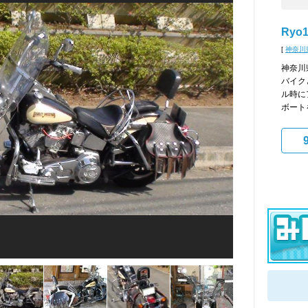
Ryo1
[
神奈川
神奈川
バイク
ル時に
ボート