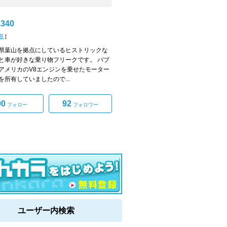
340
県
]
県葉山を拠点にしているヒストリックな
と車が好きな乗り物フリークです。 バブ
アメリカのV8エンジンを乗せたモーター
を所有していましたので...
90
92
フォロー
フォロワー
ユーザー内検索