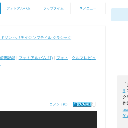
フォトアルバム
ラップタイム
▼メニュー
]
ドソン ヘリテイジ ソフテイル クラシック
燃費記録
|
フォトアルバム (1)
|
フォト
|
クルマレビュ
ム
「
R
ク
作
コメント(0)
us
91