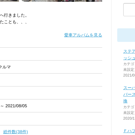
。
へ行きました。
たことも、、、
愛車アルバムを見る
ステ
ッシ
カテゴ
クルマ
未設定
2021/0
スー
バー
換
 ～ 2021/08/05
カテゴ
未設定
2020/1
Ｆハ
総件数(38件)