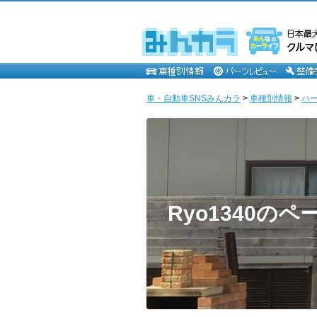
車・自動車SNSみんカラ
>
車種別情報
>
ハ
Ryo1340のペ