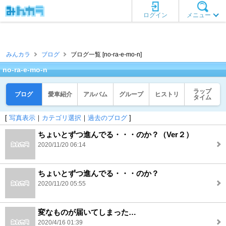
ログイン
メニュー
みんカラ
ブログ
ブログ一覧 [no-ra-e-mo-n]
no-ra-e-mo-n
ラップ
ブログ
愛車紹介
アルバム
グループ
ヒストリ
タイム
[
写真表示
｜
カテゴリ選択
｜
過去のブログ
]
ちょいとずつ進んでる・・・のか？（Ver２）
2020/11/20 06:14
ちょいとずつ進んでる・・・のか？
2020/11/20 05:55
変なものが届いてしまった…
2020/4/16 01:39