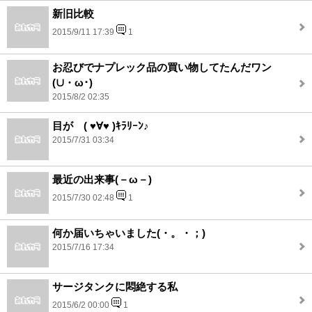
新旧比較
2015/9/11 17:39
1
お忍びでナプレック品の買い物してたんだワン
(∪・ω･)
2015/8/2 02:35
目が ( ♥∀♥ )ｷﾗﾘｰﾝ♪
2015/7/31 03:34
最近の出来事(－ω－)
2015/7/30 02:48
1
何か届いちゃいました(・。・；)
2015/7/16 17:34
サージタンクに悶絶する私
2015/6/2 00:00
1