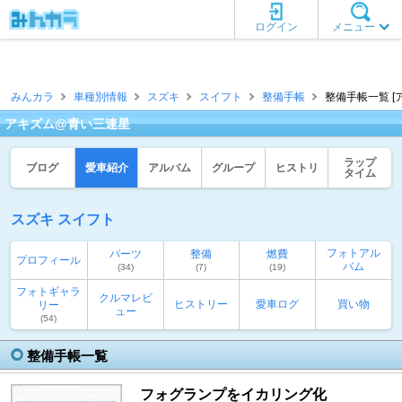
ログイン
メニュー
みんカラ
車種別情報
スズキ
スイフト
整備手帳
整備手帳一覧 [
アキズム@青い三連星
ラップ
ブログ
愛車紹介
アルバム
グループ
ヒストリ
タイム
スズキ スイフト
フォトアル
パーツ
整備
燃費
プロフィール
バム
(34)
(7)
(19)
フォトギャラ
クルマレビ
ヒストリー
愛車ログ
買い物
リー
ュー
(54)
整備手帳一覧
フォグランプをイカリング化