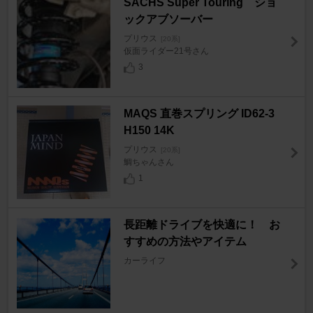
SACHS Super Touring ショ
ックアブソーバー
プリウス
[20系]
仮面ライダー21号さん
3
MAQS 直巻スプリング ID62-3
H150 14K
プリウス
[20系]
鯛ちゃんさん
1
長距離ドライブを快適に！ お
すすめの方法やアイテム
カーライフ