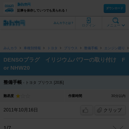
ダウンロード
記事を保存していつでも見られる！
みんカラとは？
ログイン
メニュー
みんカラ
車種別情報
トヨタ
プリウス
整備手帳
エンジン廻り
DENSOプラグ イリジウムパワーの取り付け F
or NHW20
整備手帳
トヨタ プリウス [20系]
難易度
作業時間
30分以内
2011年10月16日
クリップ
1/7