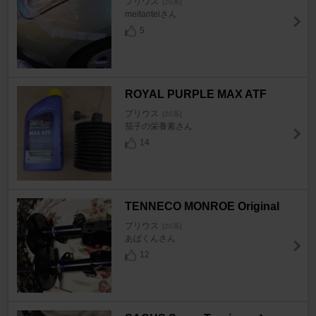
プリウス
[20系]
meitanteiさん
5
ROYAL PURPLE MAX ATF
プリウス
[20系]
茄子の栄養素さん
14
TENNECO MONROE Original
プリウス
[20系]
あばくんさん
12