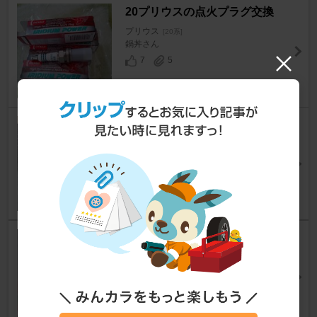
20プリウスの点火プラグ交換
プリウス
[20系]
鍋丼さん
7
5
プラグ交換
プリウス
[20系]
もぐもぐ さんさん
13
1
プラグ交換
プリウス
[20系]
あだもすてさん
3
0