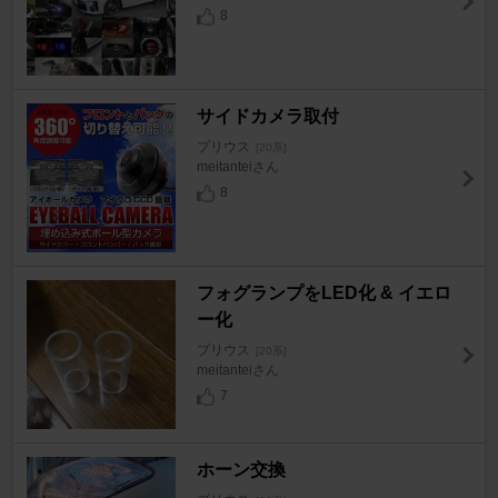
8
サイドカメラ取付
プリウス
[20系]
meitanteiさん
8
フォグランプをLED化 & イエロ
ー化
プリウス
[20系]
meitanteiさん
7
ホーン交換