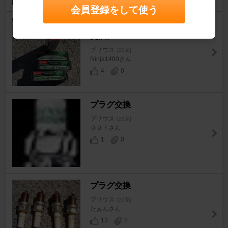
会員登録をして使う
プラグ＆イグニッションコイル
交換。
プリウス
[20系]
Ninja1400さん
4
0
プラグ交換
プリウス
[20系]
００７さん
1
0
プラグ交換
プリウス
[20系]
たぁんさん
13
2