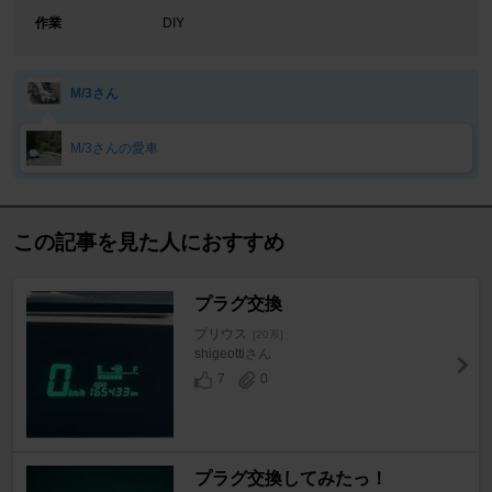
作業
DIY
M/3さん
M/3さんの愛車
この記事を見た人におすすめ
プラグ交換
プリウス
[20系]
shigeottiさん
7
0
プラグ交換してみたっ！