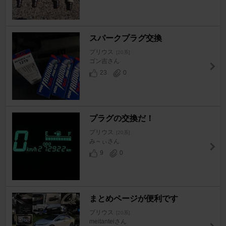
スパークプラグ交換
プリウス
[20系]
ゴン吉さん
23
0
プラグの交換だ！
プリウス
[20系]
み～ぃさん
9
0
まとめページが便利です
プリウス
[20系]
meitanteiさん