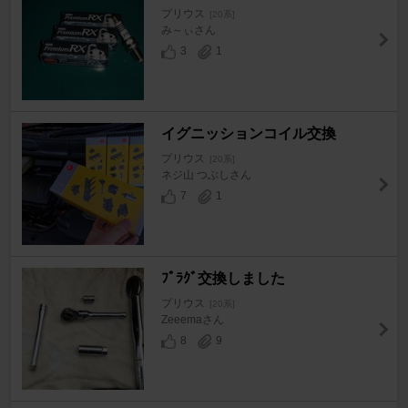
プリウス
[20系]
み～ぃさん
3
1
イグニッションコイル交換
プリウス
[20系]
ネジ山 つぶしさん
7
1
ﾌﾟﾗｸﾞ交換しました
プリウス
[20系]
Zeeemaさん
8
9