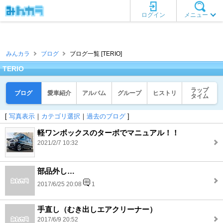
ログイン
メニュー
みんカラ
ブログ
ブログ一覧 [TERIO]
TERIO
ラップ
ブログ
愛車紹介
アルバム
グループ
ヒストリ
タイム
[
写真表示
｜
カテゴリ選択
｜
過去のブログ
]
軽ワンボックスのターボでマニュアル！！
2021/2/7 10:32
部品外し…
2017/6/25 20:08
1
手直し（むき出しエアクリーナー）
2017/6/9 20:52