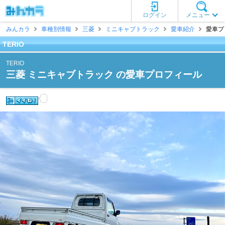
ログイン
メニュー
みんカラ
車種別情報
三菱
ミニキャブトラック
愛車紹介
愛車プロ
TERIO
TERIO
三菱 ミニキャブトラック の愛車プロフィール