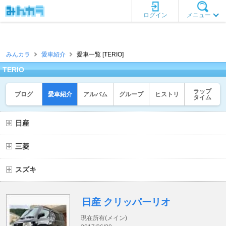
ログイン
メニュー
みんカラ
愛車紹介
愛車一覧 [TERIO]
TERIO
ラップ
ブログ
愛車紹介
アルバム
グループ
ヒストリ
タイム
日産
三菱
スズキ
日産 クリッパーリオ
現在所有(メイン)