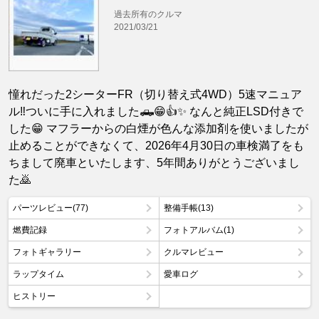
過去所有のクルマ
2021/03/21
憧れだった2シーターFR（切り替え式4WD）5速マニュア
ル‼︎ついに手に入れました🛻😁👍✨ なんと純正LSD付きで
した😁 マフラーからの白煙が色んな添加剤を使いましたが
止めることができなくて、2026年4月30日の車検満了をも
ちまして廃車といたします、5年間ありがとうございまし
た🙇
パーツレビュー(77)
整備手帳(13)
燃費記録
フォトアルバム(1)
フォトギャラリー
クルマレビュー
ラップタイム
愛車ログ
ヒストリー