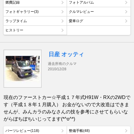
燃費記録
フォトアルバム
フォトギャラリー(3)
クルマレビュー
ラップタイム
愛車ログ
ヒストリー
日産 オッティ
過去所有のクルマ
2010/12/28
現在のファーストカー☆平成１７年式H91W・RXの2WDで
す（平成１８年１月購入） お金がないので大改造はできま
せんが、みんカラのみなさんの技を参考にさせてもらいな
がらぼちぼちいじってます(*^o^*)
パーツレビュー(118)
整備手帳(48)