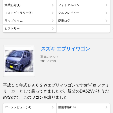
燃費記録(1)
フォトアルバム
フォトギャラリー(6)
クルマレビュー
ラップタイム
愛車ログ
ヒストリー
スズキ エブリイワゴン
家族のクルマ
2010/12/29
平成１５年式ＤＡ６２Ｗエブリィワゴンですo(^-^)o ファミ
リーカーとして乗ってきましたが、親父のDA62Vがもうだ
めなので、このワゴンを譲りました‼︎
パーツレビュー(54)
整備手帳(16)