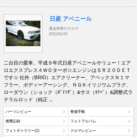
日産 アベニール
過去所有のクルマ
2011/01/15
二台目の愛車、平成９年式日産アベニールサリュー！エア
ロエクスプレス４ＷＤターボ☆エンジンはＳＲ２０ＤＥＴ
です☆ 社外（BRIO）エアクリーナー、アペックスＮ１マ
フラー、ボディーアーシング、ＮＧＫイリジウムプラグ、
ローダウン（ショック（ﾎﾟﾃﾝｻﾞ）&サス（ﾀﾅﾍﾞ）&調整式ラ
テラルロッド（純正 ...
パーツレビュー
整備手帳
燃費記録
フォトアルバム
フォトギャラリー(2)
クルマレビュー