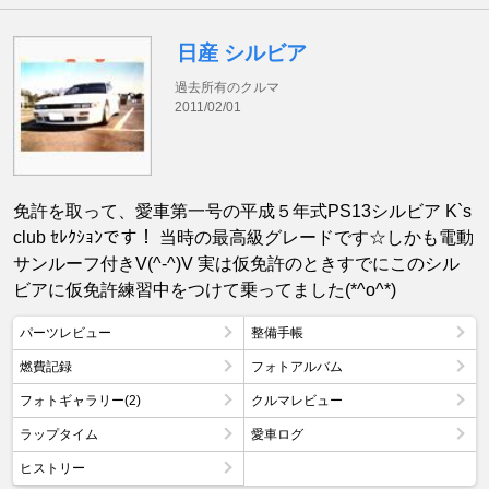
日産 シルビア
過去所有のクルマ
2011/02/01
免許を取って、愛車第一号の平成５年式PS13シルビア K`s
club ｾﾚｸｼｮﾝです！ 当時の最高級グレードです☆しかも電動
サンルーフ付きV(^-^)V 実は仮免許のときすでにこのシル
ビアに仮免許練習中をつけて乗ってました(*^o^*)
パーツレビュー
整備手帳
燃費記録
フォトアルバム
フォトギャラリー(2)
クルマレビュー
ラップタイム
愛車ログ
ヒストリー