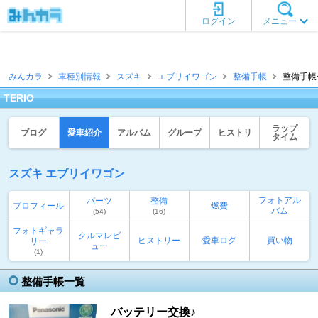
ログイン
メニュー
みんカラ
車種別情報
スズキ
エブリイワゴン
整備手帳
整備手帳一
TERIO
ラップ
ブログ
愛車紹介
アルバム
グループ
ヒストリ
タイム
スズキ エブリイワゴン
フォトアル
パーツ
整備
プロフィール
燃費
バム
(54)
(16)
フォトギャラ
クルマレビ
ヒストリー
愛車ログ
買い物
リー
ュー
(1)
整備手帳一覧
バッテリー交換♪