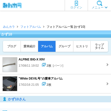
ログイン
メニュー
みんカラ
フォトアルバム
フォトアルバム一覧 [かず10]
かず10
ラップ
ブログ
愛車紹介
アルバム
グループ
ヒストリ
タイム
ALPINE BIG-X X9V
17/08/11 19:02
2枚
[パーツ]
"White DEVIL号"の愛車アルバム
17/02/16 21:05
2枚
かず10さん