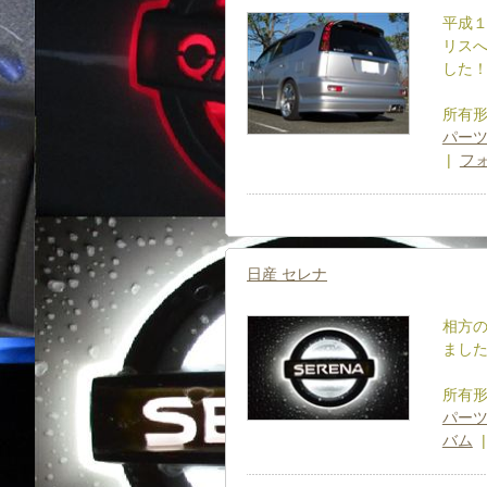
平成１
リスへ
した
所有
パー
|
フ
日産 セレナ
相方の
ました
所有
パーツ
バム