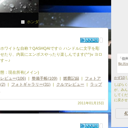
ホンダ
ホワイトな自称？QASHQAIです☆ ハンドルに文字を彫
せたり、内装にエンボスやったり楽しんでます(^^)v ヨロ
「信
す～♪
ttp://
態：現在所有(メイン)
かず10
[
レビュー(106)
|
整備手帳(109)
|
燃費記録
|
フォトア
2)
|
フォトギャラリー(31)
|
クルマレビュー
|
ラップ
しばらく
が、みん
ム
してくだ
に戻させ
2011年01月15日
4