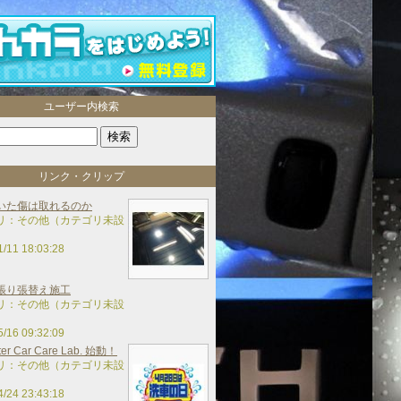
ユーザー内検索
リンク・クリップ
いた傷は取れるのか
リ：その他（カテゴリ未設
1/11 18:03:28
張り張替え施工
リ：その他（カテゴリ未設
5/16 09:32:09
ter Car Care Lab. 始動！
リ：その他（カテゴリ未設
4/24 23:43:18