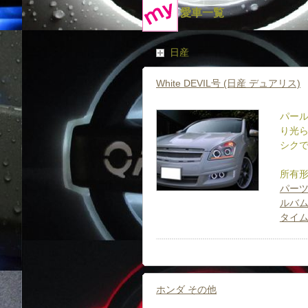
愛車一覧
日産
White DEVIL号 (日産 デュアリス)
パール
り光ら
シクで
所有形
パーツ
ルバム(
タイ
ホンダ その他