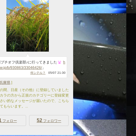
州プチオフ倶楽部♪に行ってきました
h
cvw.jp/b/930863/33046426/
」
何シテル？
05/07 21:30
兵庫県
]
の間、日産（その他）に登録していました
カラの方から正規のカテゴリーに登録変更
さい的なメッセージが届いたので、こちら
てもらいます。...
1
52
フォロー
フォロワー