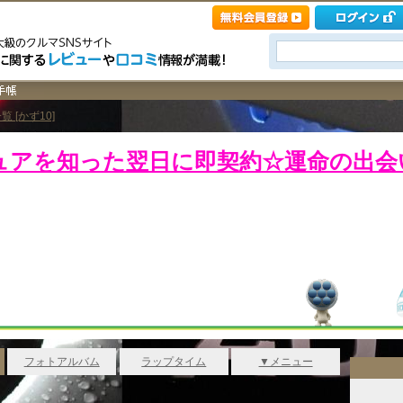
覧 [かず10]
ュアを知った翌日に即契約☆運命の出会
フォトアルバム
ラップタイム
▼メニュー