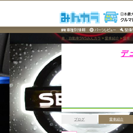
車・自動車SNSみんカラ
>
愛車紹介
>
愛車一
デ
ブログ
愛車紹介