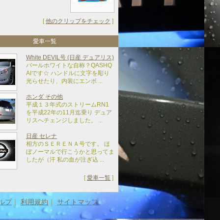
[
他のクリップをチェック
]
愛車一覧
White DEVIL号 (日産 デュアリス)
パールホワイトな自称？QASHQ
AIです☆ ハンドルに文字を彫り
光らせたり、内装にエンボ ...
ホンダ その他
平成１３年式のストリームRN1
を平成22年の11月迄乗り デュア
リスへチェンジしました。 ...
日産 セレナ
相方のＳＥＲＥＮＡ号です。 ほ
ぼノーマルで行こうかと思ってま
したが（汗 私の血が注ぎ込 ...
[
愛車一覧
]
ルプ
｜
利用規約
｜
サイトマップ