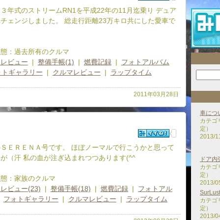
３年式のストリームRN1を平成22年の11月迄乗り デュア
チェンジしました。 総走行距離23万キロ共にした愛車で
！
形態：過去所有のクルマ
ツレビュー
|
整備手帳(1)
|
燃費記録
|
フォトアルバム
ォトギャラリー
|
クルマレビュー
|
ラップタイム
2011年03月28日
車につ
カテゴ
定）
2013/1
ＳＥＲＥＮＡ号です。 ほぼノーマルで行こうかと思って
が（汗 私の血が注ぎ込まれつつあります(^^ゞ
ドア内
カテゴ
定）
形態：家族のクルマ
2013/0
レビュー(23)
|
整備手帳(18)
|
燃費記録
|
フォトアル
SurLus
|
フォトギャラリー
|
クルマレビュー
|
ラップタイム
カテゴ
定）
2013/0