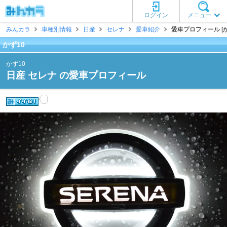
ログイン
メニュー
みんカラ
車種別情報
日産
セレナ
愛車紹介
愛車プロフィール [か
かず10
かず10
日産 セレナ の愛車プロフィール