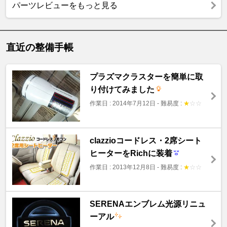
パーツレビューをもっと見る
直近の整備手帳
プラズマクラスターを簡単に取
り付けてみました
作業日 : 2014年7月12日
-
難易度 :
★
☆
☆
clazzioコードレス・2席シート
ヒーターをRichに装着
作業日 : 2013年12月8日
-
難易度 :
★
☆
☆
SERENAエンブレム光源リニュ
ーアル