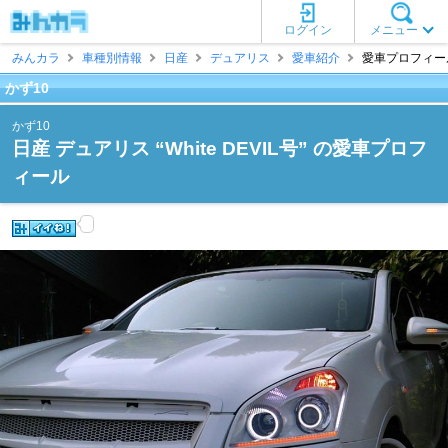
ログイン
メニュー
みんカラ
車種別情報
日産
デュアリス
愛車紹介
愛車プロフィール 
かず10
かず10
日産 デュアリス “White DEVIL号” の愛車プロフ
ィール