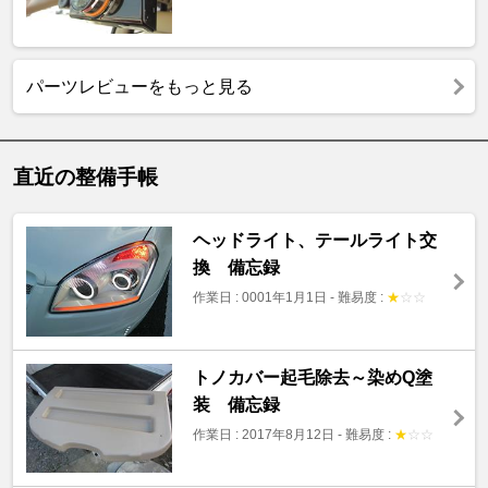
パーツレビューをもっと見る
直近の整備手帳
ヘッドライト、テールライト交
換 備忘録
作業日 : 0001年1月1日
-
難易度 :
★
☆
☆
トノカバー起毛除去～染めQ塗
装 備忘録
作業日 : 2017年8月12日
-
難易度 :
★
☆
☆