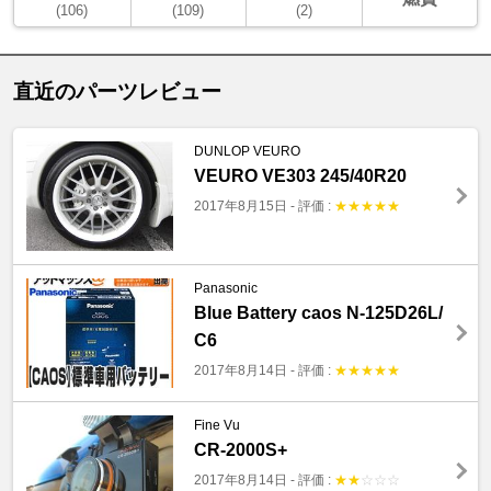
(106)
(109)
(2)
直近のパーツレビュー
DUNLOP VEURO
VEURO VE303 245/40R20
2017年8月15日
-
評価 :
★
★
★
★
★
Panasonic
Blue Battery caos N-125D26L/
C6
2017年8月14日
-
評価 :
★
★
★
★
★
Fine Vu
CR-2000S+
2017年8月14日
-
評価 :
★
★
☆
☆
☆