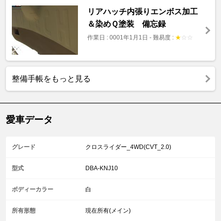
リアハッチ内張りエンボス加工
＆染めＱ塗装 備忘録
作業日 : 0001年1月1日
-
難易度 :
★
☆
☆
整備手帳をもっと見る
愛車データ
グレード
クロスライダー_4WD(CVT_2.0)
型式
DBA-KNJ10
ボディーカラー
白
所有形態
現在所有(メイン)