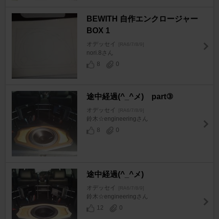
BEWITH 自作エンクロージャー
BOX 1
オデッセイ
[RA6/7/8/9]
nori.8さん
8
0
途中経過(^_^メ) part③
オデッセイ
[RA6/7/8/9]
鈴木☆engineeringさん
8
0
途中経過(^_^メ)
オデッセイ
[RA6/7/8/9]
鈴木☆engineeringさん
12
0