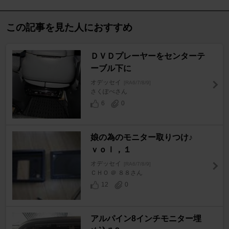
この記事を見た人におすすめ
ＤＶＤプレーヤーをセンターテ
ーブル下に
オデッセイ
[RA6/7/8/9]
さくぽぺさん
6
0
娘の為のモニター取りつけ♪
ｖｏｌ，１
オデッセイ
[RA6/7/8/9]
ＣＨＯ ＠ ８８さん
12
0
アルパイン8インチモニター埋