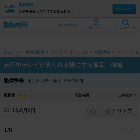
ダウンロード
記事を保存していつでも見られる！
みんカラとは？
ログイン
メニュー
みんカラ
車種別情報
ホンダ
オデッセイ
整備手帳
オーディオビ
走行中テレビが見られる様にする加工 前編
整備手帳
ホンダ オデッセイ [RA6/7/8/9]
難易度
作業時間
1時間以内
2011年8月9日
クリップ
1/8