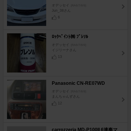
オデッセイ
[RA6/7/8/9]
Jun_38さん
6
ﾛｯｸﾍﾟｲﾝﾄ㈱ ﾌﾟﾚｿﾙ
オデッセイ
[RA6/7/8/9]
イジリーナさん
13
Panasonic CN-RE07WD
オデッセイ
[RA6/7/8/9]
まんちゃんずさん
12
carrozzeria MD-P100II 6連奏マ