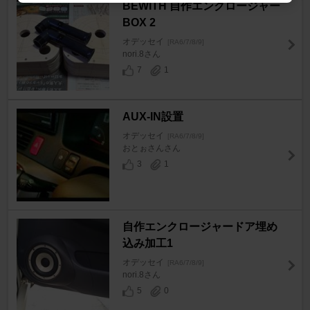
BEWITH 自作エンクロージャー
BOX 2
オデッセイ
[RA6/7/8/9]
nori.8さん
7
1
AUX-IN設置
オデッセイ
[RA6/7/8/9]
おとぉさんさん
3
1
自作エンクロージャードア埋め
込み加工1
オデッセイ
[RA6/7/8/9]
nori.8さん
5
0