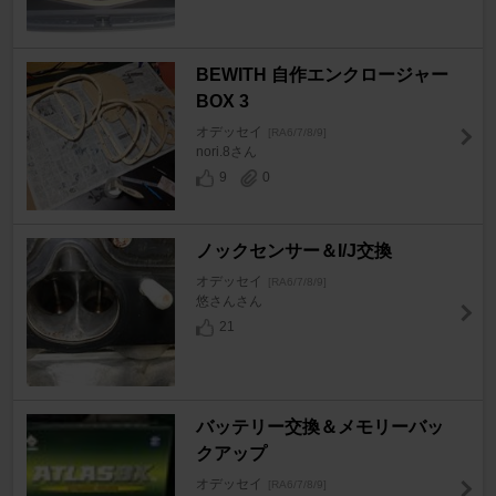
BEWITH 自作エンクロージャー
BOX 3
オデッセイ
[RA6/7/8/9]
nori.8さん
9
0
ノックセンサー＆I/J交換
オデッセイ
[RA6/7/8/9]
悠さんさん
21
バッテリー交換＆メモリーバッ
クアップ
オデッセイ
[RA6/7/8/9]