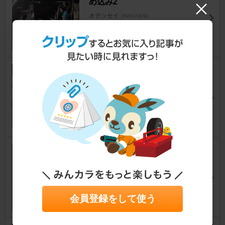
め込み2
オデッセイ
[RA6/7/8/9]
nori.8さん
10
0
自作エンクロージャードア埋め
込み加工2
オデッセイ
[RA6/7/8/9]
nori.8さん
6
0
３.５インチ ミニモニター取
り付け
オデッセイ
[RA6/7/8/9]
まっちゃん～neighbors～さん
0
0
会員登録をして使う