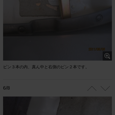
ピン３本の内、真ん中と右側のピン２本です。
6/8