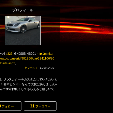
プロフィール
ーツ]
#323i
GNOSIS HS201
http://minkar
iew.co.jp/userid/981856/car/2241106/80
/parts.aspx
」
何シテル？
11/20 14:32
しづつスカクーをカスタムしていきたいと
！ 基本ビンボーなんで大技はありませんw
なんですが仲良くしてもらえると嬉しいで
8
31
フォロー
フォロワー