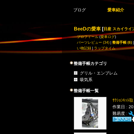
ブログ
愛車紹介
BeeDの愛車
[
日産 スカイライ
プロフィール
(
愛車ログ
)
パーツレビュー (34)
|
整備手帳 (6)
い物記録
|
ラップタイム
整備手帳カテゴリ
グリル・エンブレム
吸気系
整備手帳一覧
ｻｸｼｮﾝｷｯ
作業日 : 2
難易度 :