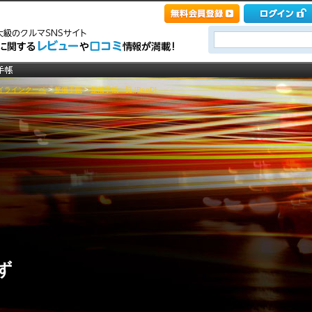
イラインクーペ
>
整備手帳
>
整備手帳一覧 [BeeD]
ず