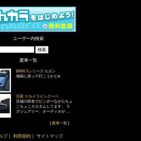
ユーザー内検索
愛車一覧
BMW 3シリーズ セダン
地味に弄って行こうかとw
日産 スカイラインクーペ
茨城の田舎でビンボーながらちょ
こちょこカスタムしてます。 ラ
グジュアリー、オーディオが ...
[
愛車一覧
]
ルプ
｜
利用規約
｜
サイトマップ