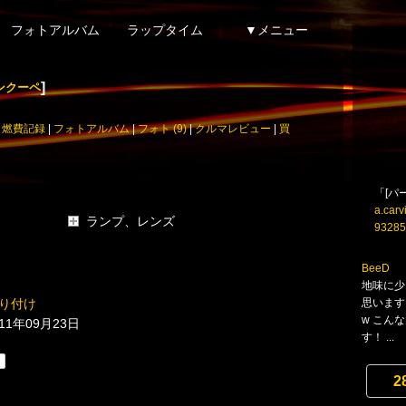
フォトアルバム
ラップタイム
▼メニュー
]
ンクーペ
|
燃費記録
|
フォトアルバム
|
フォト (9)
|
クルマレビュー
|
買
「[パ
a.carv
ランプ、レンズ
93285
BeeD
地味に少
思います
ﾄ取り付け
w こん
011年09月23日
す！ ...
2