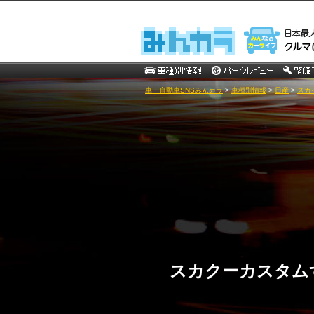
車・自動車SNSみんカラ
>
車種別情報
>
日産
>
スカ
スカクーカスタム