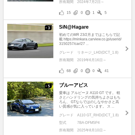
所有期間
2024年7月2日～
15
0
1
5
SiN@Hagare
3
+
初めてのMR 23/2月まではこちらで記
載 https://minkara.carview.co.jp/userid/
3150257/car/27 ...
グレード
リネージ_LHD(DCT_1.8)
所有期間
2019年6月16日～
68
0
0
41
ブルーアビス
5
+
愛車は アルピーヌ A110 GT です。 軽
さとハンドリングの気持ちよさはもち
ろん、 GTならではのしなやかさと高
い質感が気に入っています。 ス ...
グレード
A110 GT_RHD(DCT_1.8)
型式
7BA-DFM5P4
所有期間
2025年8月10日～