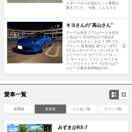
スポーツカーが現れたこと事態が
驚きでした。 今後、こんなクル
...
キヨさんの"高山さん"
5
+
グーグル先生でアルピーヌを訳す
と高山(^^; A110Sなので高山S
（たかやまさん）かな？ OP フロ
アマット 延長保証 楽ナビ＋ETC
2.0 オンボードウォッチパネル キ
ャリーケース セーフティーキッ
ト キーイルミ ドラレコ サイド＆
バックワイドミラー 下の3つはア
ルピーヌ東京有明独自のO ...
愛車一覧
新着順
更新順
イイね！順
クリップ順
みずき@RX-7
1
+