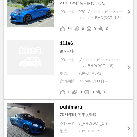
A110R 本日納車されました。
グレード
R70 ブルーアルピーヌエデ
ィション_RHD(DCT_1.8)
34
0
0
0
111s6
趣味の車
グレード
ブルーアルピーヌエディシ
ョン_RHD(DCT_1.8)
型式
7BA-DFM5P3
所有期間
2026年3月11日～
7
0
0
0
puhimaru
2021年6月初年度登録
グレード
S_RHD(DCT_1.8)
型式
7BA-DFM5P