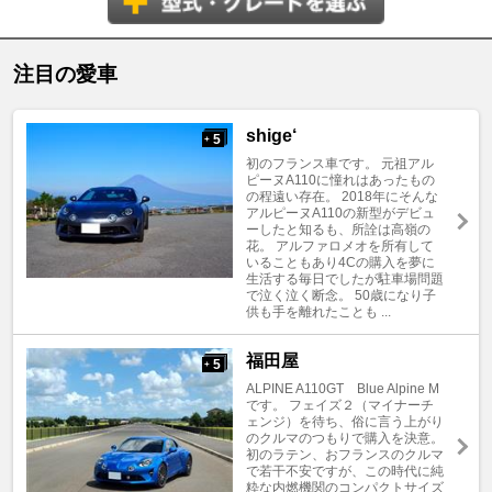
注目の愛車
shige‘
5
+
初のフランス車です。 元祖アル
ピーヌA110に憧れはあったもの
の程遠い存在。 2018年にそんな
アルピーヌA110の新型がデビュ
ーしたと知るも、所詮は高嶺の
花。 アルファロメオを所有して
いることもあり4Cの購入を夢に
生活する毎日でしたが駐車場問題
で泣く泣く断念。 50歳になり子
供も手を離れたことも ...
福田屋
5
+
ALPINE A110GT Blue Alpine M
です。 フェイズ２（マイナーチ
ェンジ）を待ち、俗に言う上がり
のクルマのつもりで購入を決意。
初のラテン、おフランスのクルマ
で若干不安ですが、この時代に純
粋な内燃機関のコンパクトサイズ