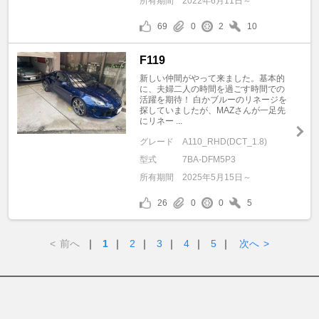
所有期間
2022年6月11日～
69
0
2
10
F119
新しい仲間がやって来ました。基本的
に、夫婦二人の時間を過ごす時間での
活躍を期待！ 白かブルーのリネージを
探していましたが、MAZさんが一足先
にリネー ...
グレード
A110_RHD(DCT_1.8)
型式
7BA-DFM5P3
所有期間
2025年5月15日～
26
0
0
5
<
前へ
｜
1
｜
2
｜
3
｜
4
｜
5
｜
次へ
>