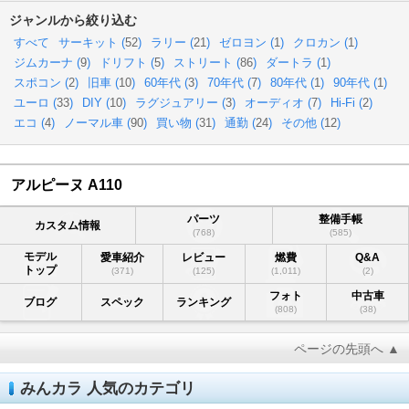
ジャンルから絞り込む
すべて
サーキット (
52
)
ラリー (
21
)
ゼロヨン (
1
)
クロカン (
1
)
ジムカーナ (
9
)
ドリフト (
5
)
ストリート (
86
)
ダートラ (
1
)
スポコン (
2
)
旧車 (
10
)
60年代 (
3
)
70年代 (
7
)
80年代 (
1
)
90年代 (
1
)
ユーロ (
33
)
DIY (
10
)
ラグジュアリー (
3
)
オーディオ (
7
)
Hi-Fi (
2
)
エコ (
4
)
ノーマル車 (
90
)
買い物 (
31
)
通勤 (
24
)
その他 (
12
)
アルピーヌ A110
パーツ
整備手帳
カスタム情報
(768)
(585)
モデル
愛車紹介
レビュー
燃費
Q&A
トップ
(371)
(125)
(1,011)
(2)
フォト
中古車
ブログ
スペック
ランキング
(808)
(38)
ページの先頭へ ▲
みんカラ 人気のカテゴリ