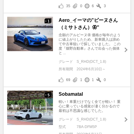
35
0
6
3
Aero_イーマの"ピーヌさん
1
+
（ミサトさん）🦋"
念願のアルピーヌ🦋 価格が毎年のよう
に値上がりしたため、新車購入は諦め
て中古車狙いで探していました。 この
度『畑野自動車』さんで出会った個体
と ...
グレード
S_RHD(DCT_1.8)
所有期間
2024年6月10日～
69
1
1
0
Sobamatal
5
+
軽い！車重だけでなく全てが軽い！ 重
心に乗っている感覚が凄く分かるので
最初は不思議な感じでした。
グレード
S_RHD(DCT_1.8)
型式
7BA-DFM5P