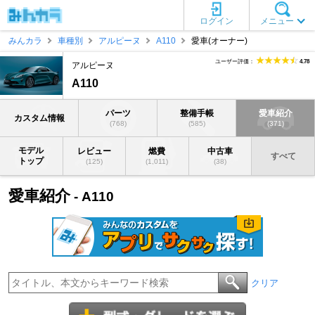
ログイン
メニュー
みんカラ
車種別
アルピーヌ
A110
愛車(オーナー)
ユーザー評価：
4.78
アルピーヌ
A110
パーツ
整備手帳
愛車紹介
カスタム情報
(768)
(585)
(371)
モデル
レビュー
燃費
中古車
すべて
トップ
(125)
(1,011)
(38)
愛車紹介
- A110
クリア