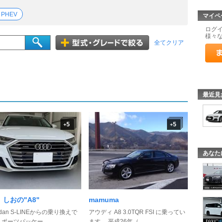
PHEV
マイペ
ログ
様々
全てクリア
最近見
5
5
+
+
あなた
しおの"A8"
mamuma
edan S-LINEからの乗り換えで
アウディ A8 3.0TQR FSI に乗ってい
ポーツパッケー ...
ます。 平成26年（ ...