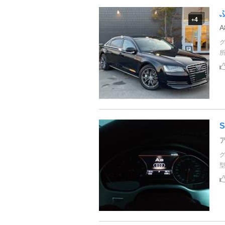
4
+
S