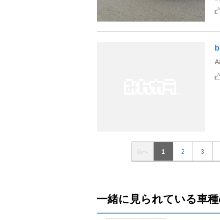
b
前へ
1
2
3
一緒に見られている車種