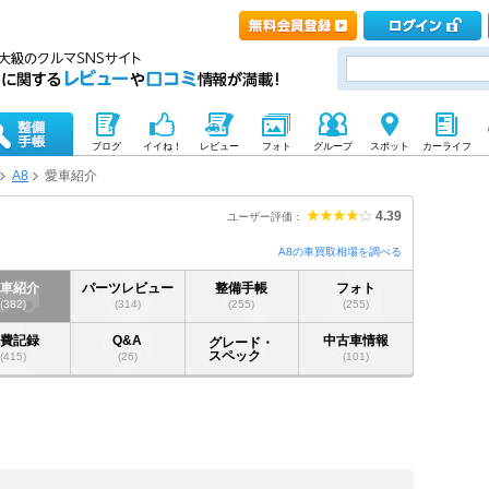
ブログ
イイね！
レビュー
フォト
グループ
スポット
カーライフ
A8
愛車紹介
4.39
ユーザー評価：
A8の車買取相場を調べる
愛車紹介
パーツレビュー
整備手帳
フォト
(382)
(314)
(255)
(255)
燃費記録
Q&A
中古車情報
グレード・
スペック
(415)
(26)
(101)