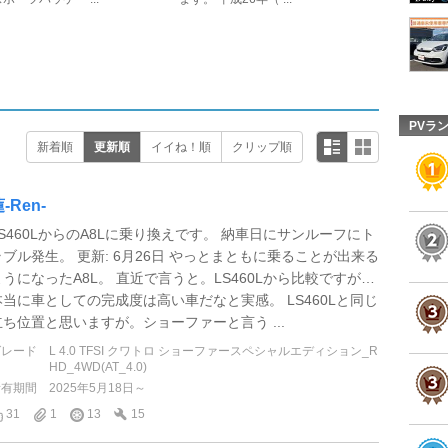
PVラ
新着順
更新順
イイね！順
クリップ順
-Ren-
LS460LからのA8Lに乗り換えです。 納車日にサンルーフにト
ラブル発生。 更新: 6月26日 やっとまともに乗ることが出来る
ようになったA8L。 直近で言うと。LS460Lから比較ですが…
本当に車としての完成度は高い車だなと実感。 LS460Lと同じ
立ち位置と思いますが。ショーファーと言う ...
グレード
L 4.0 TFSI クワトロ ショーファースペシャルエディション_R
HD_4WD(AT_4.0)
所有期間
2025年5月18日～
31
1
13
15