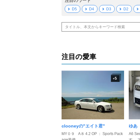
注目のワード
D5
D4
D3
D2
注目の愛車
5
+
clooneyの"エイト君"
ゆあ 
MY０９ A８ 4.2 OP ： Sports Pack
A6 S
age装備 ...
す。 ス