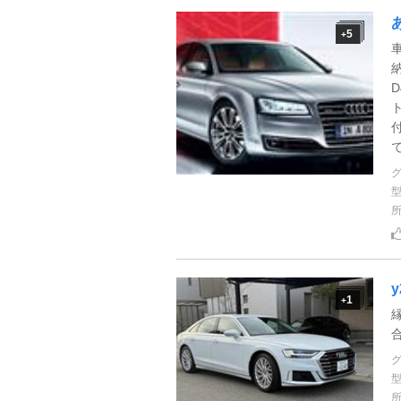
5
+
で
y
1
+