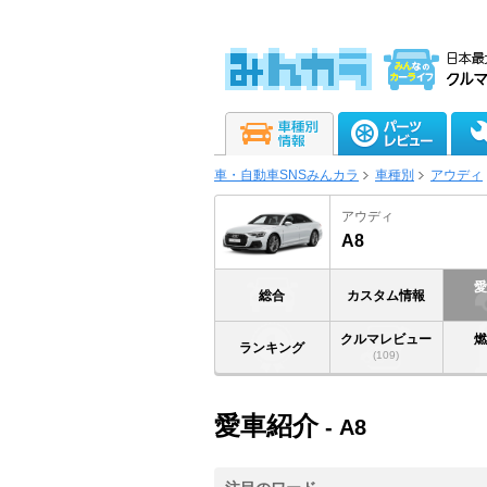
車・自動車SNSみんカラ
車種別
アウディ
アウディ
A8
総合
カスタム情報
クルマレビュー
ランキング
(109)
愛車紹介
- A8