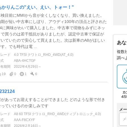
あかりんこの"えい、えい、トォー！"
車検目前にMMIから音が全くしなくなり、買い換えました。
納期が短い中古車にしぼり、アウディ100年の頂点と評された
D4に興味がわいて購入しました。中古車で現物をみずにネッ
トで買うのは若干抵抗がありましたが、認定中古車で保証が
付いていたので安心して買えました。次は新車のA8がほしい
あな
す。でも時代は電 ...
複数
グレード
4.0 TFSI クワトロ_RHD_4WD(AT_4.0)
調べ
型式
ABA-4HCTGF
所有期間
2022年4月29日～
19
0
1
6
232124
縁があってお迎えすることができました どのような形で付き
合っていけるのか楽しみです
メー
グレード
A8 60 TFSI クワトロ_RHD_4WD(ティプトロニック_4.0)
型式
AAA-F8CXYF
所有期間
2026年2月16日～