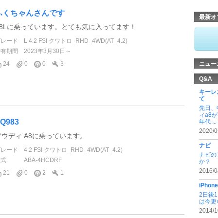
ふくちゃんさんです
最新オ
A8Lに乗っています。とても気に入ってます！
グレード
L 4.2 FSI クワトロ_RHD_4WD(AT_4.2)
所有期間
2023年3月30日～
24
0
0
3
ニュー
Q&A
キーレ
て
先日、
ィa8
Q983
年代 ...
2020/0
アウディ A8に乗っています。
ナビ
グレード
4.2 FSI クワトロ_RHD_4WD(AT_4.2)
ナビの
型式
ABA-4HCDRF
か？
2016/0
21
0
2
1
iPho
2日後1
は今更
2014/1