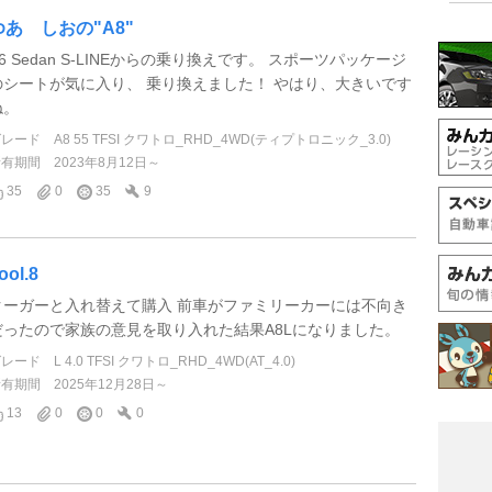
ゆあ しおの"A8"
6 Sedan S-LINEからの乗り換えです。 スポーツパッケージ
のシートが気に入り、 乗り換えました！ やはり、大きいです
ね。
グレード
A8 55 TFSI クワトロ_RHD_4WD(ティプトロニック_3.0)
所有期間
2023年8月12日～
35
0
35
9
ool.8
クーガーと入れ替えて購入 前車がファミリーカーには不向き
だったので家族の意見を取り入れた結果A8Lになりました。
グレード
L 4.0 TFSI クワトロ_RHD_4WD(AT_4.0)
所有期間
2025年12月28日～
13
0
0
0