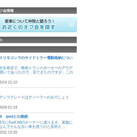
フ会情報
ス
スリモコンでのサイドミラー電動格納につい
中古車店で、映画トランスポーターのアウデ
が置いてあったので、見てきたのですが、この
5/24 21:10
アップグレードはディーラーのみでしょう
4/09 01:34
ne6 ipodとの接続
1/1にAudi A8のオーナーに成ります。家族に
なんでそんな古い車を買うのと反対さ ...
0/31 15:35