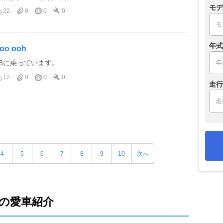
モデ
22
0
0
0
年式
oo ooh
A8に乗っています。
12
0
0
0
走行
4
5
6
7
8
9
10
次へ
の愛車紹介