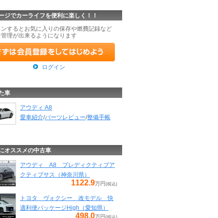
ージでカーライフを便利に楽しく！！
インするとお気に入りの保存や燃費記録など
な管理が出来るようになります
ログイン
た車
アウディ A8
愛車紹介
/
パーツレビュー
/
整備手帳
にオススメの中古車
アウディ A8 プレディクティブア
クティブサス（神奈川県）
1122.9
万円
(税込)
トヨタ ヴォクシー 改モデル 快
適利便パッケージHigh（愛知県）
498.0
万円
(税込)