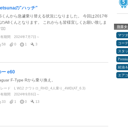
etsunaの"ハッチ"
A6くんから急遽乗り替える状況になりました。 今回は2017年
式のA8くんとなります。 これからも皆様宜しくお願い致しま
注目タ
‍♂️
マツ
所有期間
2024年7月7日～
コー
58
0
1
3
スタ
Premi
給油
ー e60
エア
aguar F-Type Rから乗り換え。
グレード
L W12 クワトロ_RHD_4人乗り_4WD(AT_6.3)
所有期間
2024年9月6日～
33
1
0
13