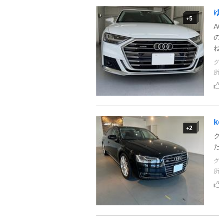
5
+
A
k
2
+