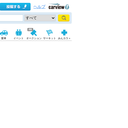
ヘルプ
愛車
イベント
オークション
サーキット
みんカラ＋