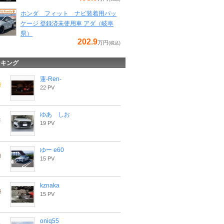
ホンダ フィット ナビ装着用パッ
ケージ 登録済未使用車 アダ（岐阜
県）
202.9
万円
(税込)
ンキング
蓮-Ren-
22 PV
ゆあ しお
19 PV
ゆー e60
15 PV
kznaka
15 PV
oniq55