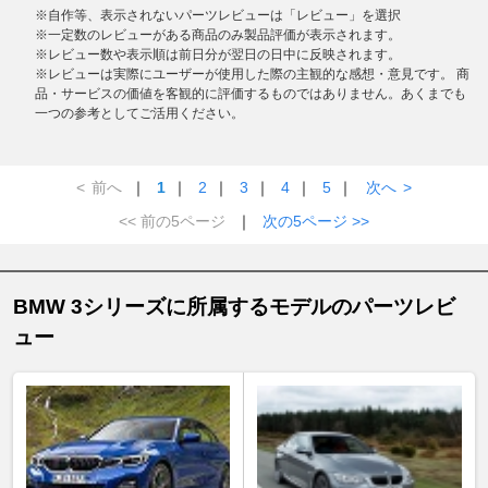
※自作等、表示されないパーツレビューは「レビュー」を選択
※一定数のレビューがある商品のみ製品評価が表示されます。
※レビュー数や表示順は前日分が翌日の日中に反映されます。
※レビューは実際にユーザーが使用した際の主観的な感想・意見です。 商
品・サービスの価値を客観的に評価するものではありません。あくまでも
一つの参考としてご活用ください。
<
前へ
｜
1
｜
2
｜
3
｜
4
｜
5
｜
次へ
>
<< 前の5ページ
｜
次の5ページ >>
BMW 3シリーズに所属するモデルのパーツレビ
ュー