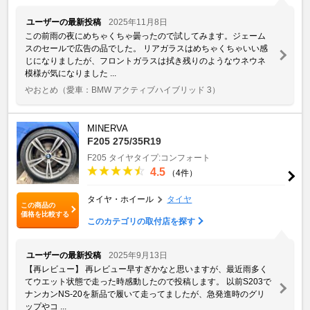
ユーザーの最新投稿
2025年11月8日
この前雨の夜にめちゃくちゃ曇ったので試してみます。ジェーム
スのセールで広告の品でした。 リアガラスはめちゃくちゃいい感
じになりましたが、フロントガラスは拭き残りのようなウネウネ
模様が気になりました ...
やおとめ
（愛車：BMW アクティブハイブリッド 3）
MINERVA
F205 275/35R19
F205
タイヤタイプ:コンフォート
4.5
（4件）
タイヤ・ホイール
タイヤ
この商品の
価格を比較する
このカテゴリの取付店を探す
ユーザーの最新投稿
2025年9月13日
【再レビュー】 再レビュー早すぎかなと思いますが、最近雨多く
てウエット状態で走った時感動したので投稿します。 以前S203で
ナンカンNS-20を新品で履いて走ってましたが、急発進時のグリ
ップやコ ...