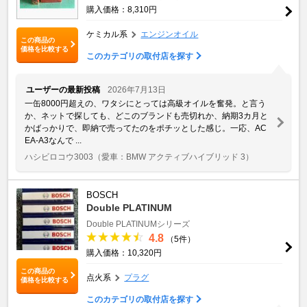
購入価格：8,310円
ケミカル系
エンジンオイル
この商品の
価格を比較する
このカテゴリの取付店を探す
ユーザーの最新投稿
2026年7月13日
一缶8000円超えの、ワタシにとっては高級オイルを奮発。と言う
か、ネットで探しても、どこのブランドも売切れか、納期3カ月と
かばっかりで、即納で売ってたのをポチッとした感じ。一応、AC
EA-A3なんで ...
ハシビロコウ3003
（愛車：BMW アクティブハイブリッド 3）
BOSCH
Double PLATINUM
Double PLATINUMシリーズ
4.8
（5件）
購入価格：10,320円
この商品の
点火系
プラグ
価格を比較する
このカテゴリの取付店を探す