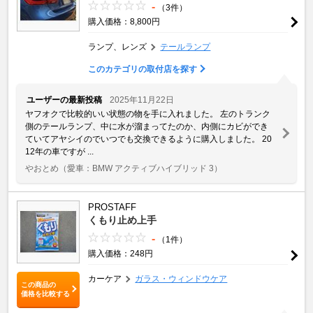
-
（3件）
購入価格：8,800円
ランプ、レンズ
テールランプ
このカテゴリの取付店を探す
ユーザーの最新投稿
2025年11月22日
ヤフオクで比較的いい状態の物を手に入れました。 左のトランク
側のテールランプ、中に水が溜まってたのか、内側にカビができ
ていてアヤシイのでいつでも交換できるように購入しました。 20
12年の車ですが ...
やおとめ
（愛車：BMW アクティブハイブリッド 3）
PROSTAFF
くもり止め上手
-
（1件）
購入価格：248円
カーケア
ガラス・ウィンドウケア
この商品の
価格を比較する