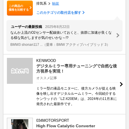
排気系
触媒
この商品の
価格を比較する
このカテゴリの取付店を探す
ユーザーの最新投稿
2025年8月22日
なんか上流のO2センサー配線抜いておくと、抜群に加速が良くな
る様な気がしますが気のせいかな～!?
BMW3 shonan117 ...
（愛車：BMW アクティブハイブリッド 3）
KENWOOD
デジタルミラー専用チューニングで自然な後
方視界を実現！
オススメ記事
ミラー型の液晶モニターに、後方カメラが捉える映
像を映し出すデジタルルームミラー。今回紹介する
ケンウッドの「LZ-X20EM」は、2024年の11月末に
発売された最新作です。
034MOTORSPORT
High Flow Catalytic Converter