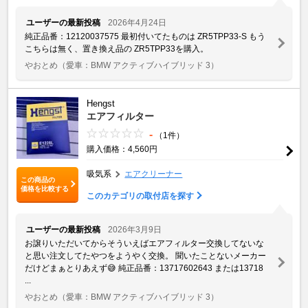
ユーザーの最新投稿
2026年4月24日
純正品番：12120037575 最初付いてたものは ZR5TPP33-S もう
こちらは無く、置き換え品の ZR5TPP33を購入。
やおとめ
（愛車：BMW アクティブハイブリッド 3）
Hengst
エアフィルター
-
（1件）
購入価格：4,560円
吸気系
エアクリーナー
この商品の
価格を比較する
このカテゴリの取付店を探す
ユーザーの最新投稿
2026年3月9日
お譲りいただいてからそういえばエアフィルター交換してないな
と思い注文してたやつをようやく交換。 聞いたことないメーカー
だけどまぁとりあえず😅 純正品番：13717602643 または13718
...
やおとめ
（愛車：BMW アクティブハイブリッド 3）