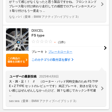
が？って感じがなくなったと思う製品ですかね。 フロントエンド
ブレース取り付け終わり走行しての感想でロアレインホースメン
ト取り付けもう一度走っ ...
なな パパ
（愛車：BMW アクティブハイブリッド 3）
DIXCEL
FS type
-
（1件）
ブレーキ
ブレーキローター
この商品の
このカテゴリの取付店を探す
価格を比較する
ユーザーの最新投稿
2025年4月8日
大・満・足！！ // （ローター・パッド同時交換のため FS TYP
E＋Z TYPE セットのレビューです） 純正ブレーキ、効きが足りな
い感じはぜんぜんしなかったけど、雑？な感じでカックン不可避
...
sas sea
（愛車：BMW アクティブハイブリッド 3）