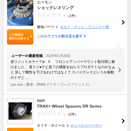
エーモン
ショックレスリング
-
（1件）
補強パーツ
ボルト・ナット・ワッシャー類
この商品の
このカテゴリの取付店を探す
価格を比較する
ユーザーの最新投稿
2025年5月26日
逆リジットカラー？w // フロントアッパーマウント取付部に着
けました 某リジ●ラと逆？の感覚をねらうプロダクトなのかなぁ
と 決して剛性を下げるわけではなくて スパイクレスというか振動
のトゲと ...
sas sea
（愛車：BMW アクティブハイブリッド 3）
H&R
TRAK+ Wheel Spacers DR Series
-
（2件）
タイヤ・ホイール
ホイールスペーサー