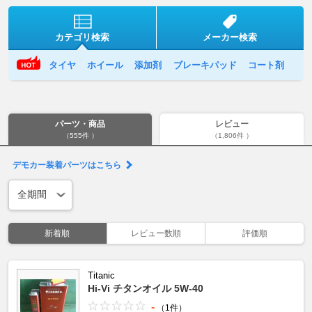
カテゴリ検索
メーカー検索
タイヤ
ホイール
添加剤
ブレーキパッド
コート剤
パーツ・商品
レビュー
（555件 ）
（1,806件 ）
デモカー装着パーツはこちら
新着順
レビュー数順
評価順
Titanic
Hi-Vi チタンオイル 5W-40
-
（1件）