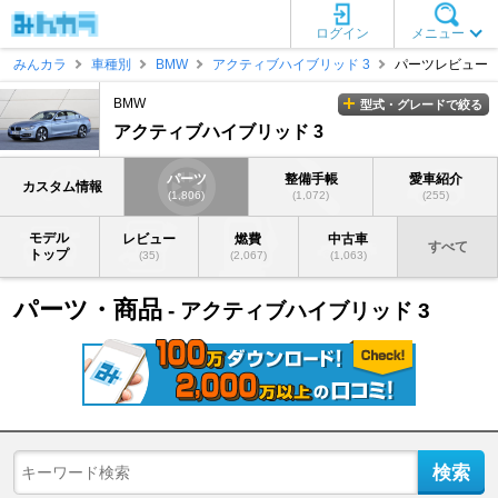
ログイン
メニュー
みんカラ
車種別
BMW
アクティブハイブリッド 3
パーツレビュー
BMW
型式・グレードで絞る
アクティブハイブリッド 3
パーツ
整備手帳
愛車紹介
カスタム情報
(1,806)
(1,072)
(255)
モデル
レビュー
燃費
中古車
すべて
トップ
(35)
(2,067)
(1,063)
パーツ・商品
- アクティブハイブリッド 3