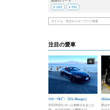
注目のワード
G83
F83
注目の愛車
5
+
ｼｬﾄｰ･ﾏﾙｺﾞｰ（Ch.Margo）
/Alia
2023/4/22にやっと納車されました
実はサ
😃 その日の内に八幡平まで ...
だけど