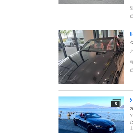
t
ｼ
5
+