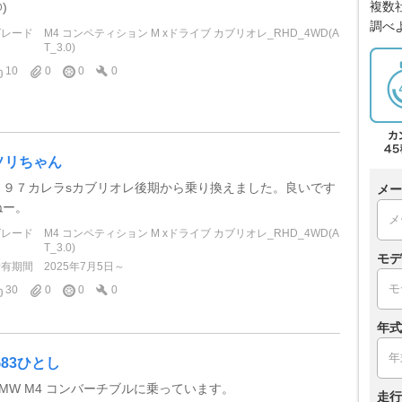
複数
)
調べ
グレード
M4 コンペティション M xドライブ カブリオレ_RHD_4WD(A
T_3.0)
10
0
0
0
ソリちゃん
９９７カレラsカブリオレ後期から乗り換えました。良いです
メー
ねー。
グレード
M4 コンペティション M xドライブ カブリオレ_RHD_4WD(A
T_3.0)
モデ
所有期間
2025年7月5日～
30
0
0
0
年式
G83ひとし
BMW M4 コンバーチブルに乗っています。
走行