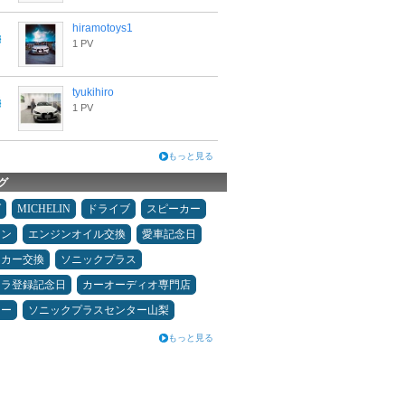
hiramotoys1
1 PV
tyukihiro
1 PV
もっと見る
グ
ダ
MICHELIN
ドライブ
スピーカー
メン
エンジンオイル交換
愛車記念日
ーカー交換
ソニックプラス
カラ登録記念日
カーオーディオ専門店
ニー
ソニックプラスセンター山梨
もっと見る