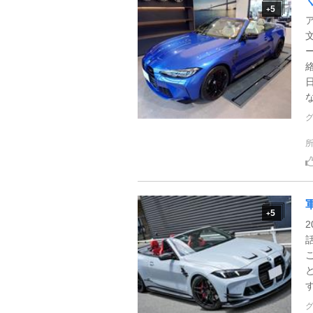
5
+
な
5
+