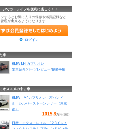
ージでカーライフを便利に楽しく！！
インするとお気に入りの保存や燃費記録など
な管理が出来るようになります
ログイン
た車
BMW M4 カブリオレ
愛車紹介
/
パーツレビュー
/
整備手帳
にオススメの中古車
BMW M4カブリオレ 左ハンド
ル・シルバーストーンレザー（東京
都）
1015.8
万円
(税込)
日産 エクストレイル 12.3インチ
コネクトシステム/アラウンドビ（千