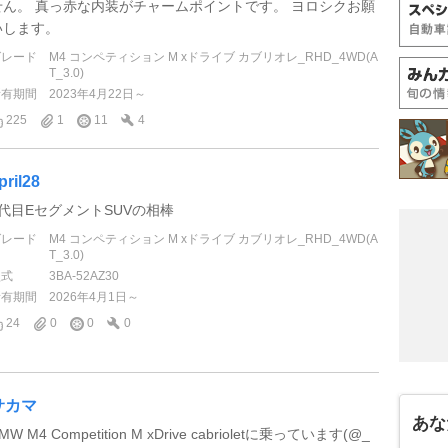
せん。 真っ赤な内装がチャームポイントです。 ヨロシクお願
いします。
グレード
M4 コンペティション M xドライブ カブリオレ_RHD_4WD(A
T_3.0)
所有期間
2023年4月22日～
225
1
11
4
pril28
4代目EセグメントSUVの相棒
グレード
M4 コンペティション M xドライブ カブリオレ_RHD_4WD(A
T_3.0)
型式
3BA-52AZ30
所有期間
2026年4月1日～
24
0
0
0
サカマ
あな
MW M4 Competition M xDrive cabrioletに乗っています(@_