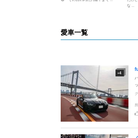
な ...
愛車一覧
f
4
+