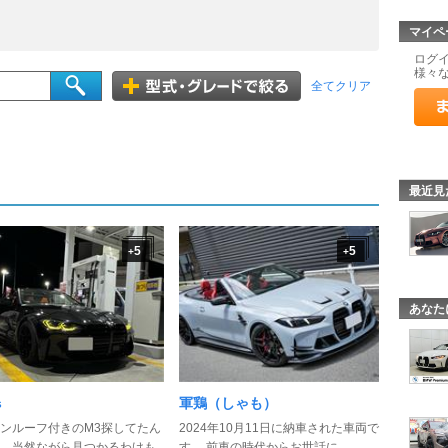
マイペ
ログ
様々
全てクリア
最近見
5
5
+
+
あなた
s
軍鶏（しゃも）
ンルーフ付きのM3探してたん
2024年10月11日に納車された車両で
、当然ながら見つかるわけも
す。 前車の時代からお世話に ...