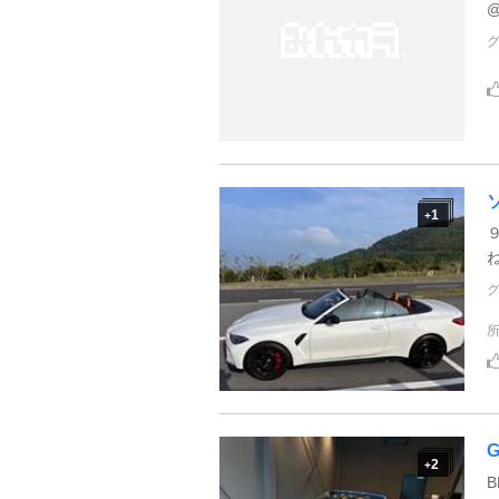
@
1
+
2
+