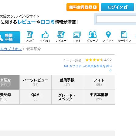
ブログ
イイね！
レビュー
フォト
グループ
スポット
カーライフ
M4 カブリオレ
愛車紹介
4.92
ユーザー評価：
M4 カブリオレの車買取相場を調べ
る
愛車紹介
パーツレビュー
整備手帳
フォト
(44)
(74)
(37)
(58)
燃費記録
Q&A
中古車情報
グレード・
スペック
(102)
(0)
(22)