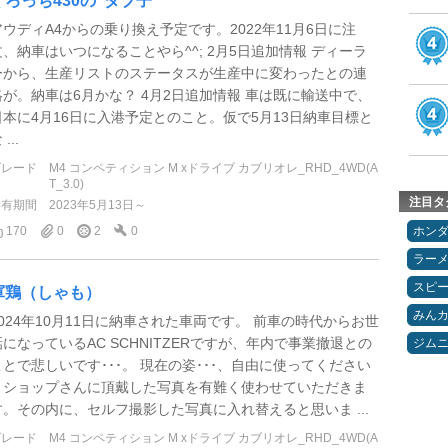
くろっち430の"ダブ子"
アウディA4からの乗り換え予定です。2022年11月6日に注
文、納車はいつになることやら^^; 2月5日追加情報 ディーラ
ーから、生産リストのステータスが生産中に変わったとの連
絡が。納車は6月かな？ 4月2日追加情報 車は既に輸送中で、
日本に4月16日に入港予定とのこと。仮で5月13日納車目標と
 ...
グレード
M4 コンペティション M xドライブ カブリオレ_RHD_4WD(A
T_3.0)
注目タ
所有期間
2023年5月13日～
170
0
2
0
ホン
ラー
スピ
軍鶏（しゃも）
みん
2024年10月11日に納車された車両です。 前車の時代からお世
話になっているAC SCHNITZERですが、年内で事業撤退との
ジム
ことで悲しいです･･･。 現在の姿･･･、自由に使ってください
とショップさんに頂戴した写真を有難く使わせていただきま
す。その内に、セルフ撮影した写真に入れ替えると思いま ...
グレード
M4 コンペティション M xドライブ カブリオレ_RHD_4WD(A