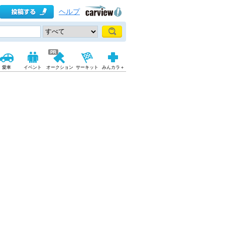
ヘルプ
愛車
イベント
オークション
サーキット
みんカラ＋