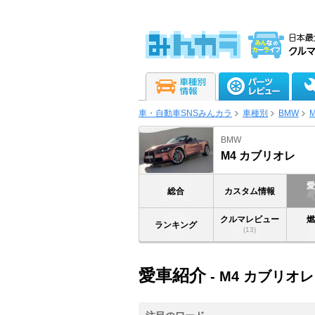
車・自動車SNSみんカラ
車種別
BMW
BMW
M4 カブリオレ
総合
カスタム情報
クルマレビュー
ランキング
(13)
愛車紹介
- M4 カブリオレ