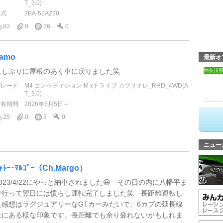
T_3.0)
型式
3BA-52AZ30
83
0
26
0
iamo
最新オ
久しぶりに屋根のあく車に戻りました笑
神奈川
グレード
M4 コンペティション M xドライブ カブリオレ_RHD_4WD(A
T_3.0)
所有期間
2026年5月5日～
25
0
3
0
ニュー
ｬﾄｰ･ﾏﾙｺﾞｰ（Ch.Margo）
2023/4/22にやっと納車されました😃 その日の内に八幡平ま
で行って翌日には慣らし運転完了しました笑 長距離運転し
た感想はラグジュアリーなGTカーみたいで、6カブの延長線
上にある様な印象です。長距離でも余り疲れないかもしれま