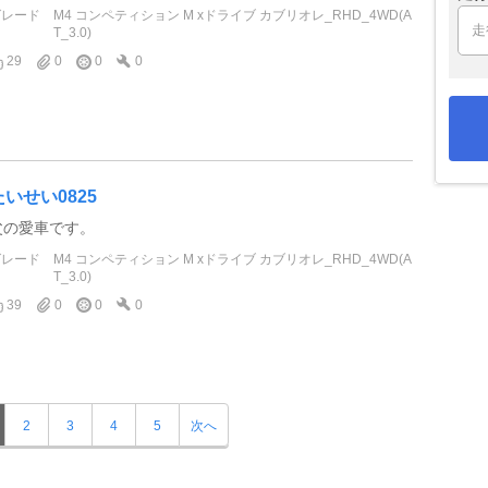
グレード
M4 コンペティション M xドライブ カブリオレ_RHD_4WD(A
T_3.0)
29
0
0
0
たいせい0825
父の愛車です。
グレード
M4 コンペティション M xドライブ カブリオレ_RHD_4WD(A
T_3.0)
39
0
0
0
2
3
4
5
次へ