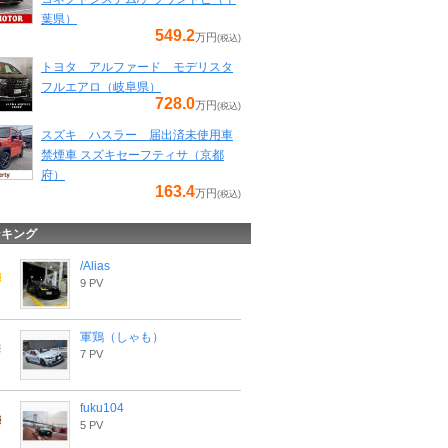
葉県）
549.2
万円
(税込)
トヨタ アルファード モデリスタ
フルエアロ（岐阜県）
728.0
万円
(税込)
スズキ ハスラー 届出済未使用車
禁煙車 スズキセーフティサ（京都
府）
163.4
万円
(税込)
ンキング
/Alias
9 PV
軍鶏（しゃも）
7 PV
fuku104
5 PV