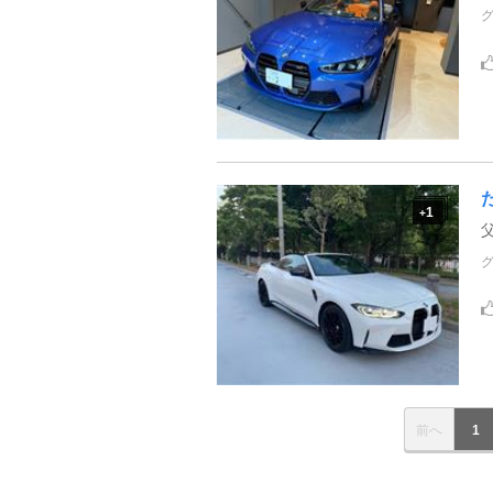
1
+
前へ
1