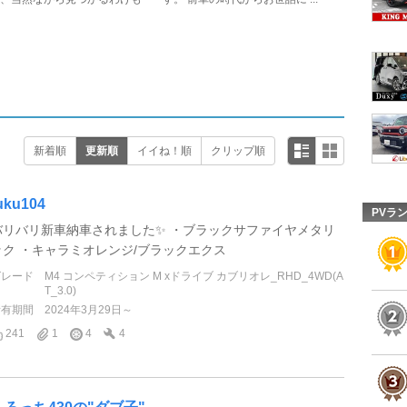
新着順
更新順
イイね！順
クリップ順
uku104
PVラ
バリバリ新車納車されました✨ ・ブラックサファイヤメタリ
ック ・キャラミオレンジ/ブラックエクス
グレード
M4 コンペティション M xドライブ カブリオレ_RHD_4WD(A
T_3.0)
所有期間
2024年3月29日～
241
1
4
4