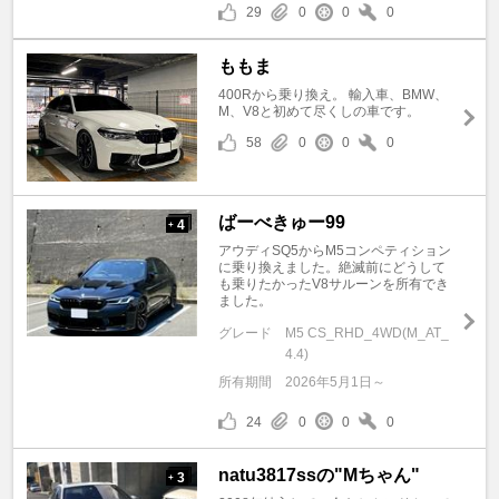
29
0
0
0
ももま
400Rから乗り換え。 輸入車、BMW、
M、V8と初めて尽くしの車です。
58
0
0
0
ばーべきゅー99
4
+
アウディSQ5からM5コンペティション
に乗り換えました。絶滅前にどうして
も乗りたかったV8サルーンを所有でき
ました。
グレード
M5 CS_RHD_4WD(M_AT_
4.4)
所有期間
2026年5月1日～
24
0
0
0
natu3817ssの"Mちゃん"
3
+