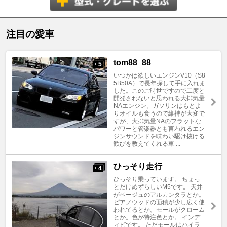
注目の愛車
tom88_88
5
+
いつかは欲しいエンジンV10（S8
5B50A）で長年探して手に入れま
した。このご時世ですので二度と
開発されないと思われる大排気量
NAエンジン。ガソリンはもとよ
りオイルも食うので維持が大変で
すが、大排気量NAのフラットな
パワーと管楽器とも言われるエン
ジンサウンドを味わい駆け抜ける
歓びを教えてくれる車 ...
ひっそり走行
4
+
ひっそり乗っています。 ちょっ
とだけめずらしいM5です。 天井
がベージュのアルカンタラとか。
ピアノウッドの面積が少し広く使
われてるとか。モールがクローム
とか。色が特注色とか。 インデ
ィビです。 ただモールはハイラ