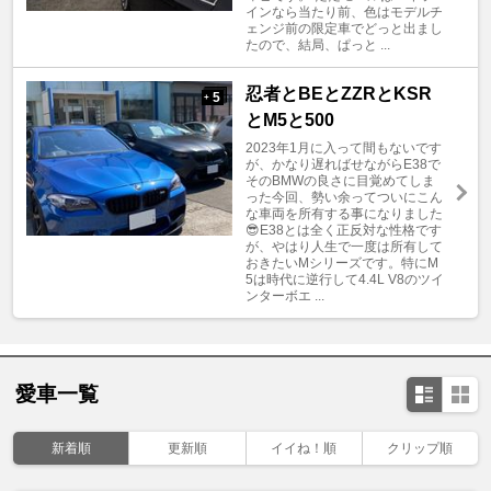
インなら当たり前、色はモデルチ
ェンジ前の限定車でどっと出まし
たので、結局、ぱっと ...
忍者とBEとZZRとKSR
5
+
とM5と500
2023年1月に入って間もないです
が、かなり遅ればせながらE38で
そのBMWの良さに目覚めてしま
った今回、勢い余ってついにこん
な車両を所有する事になりました
😎E38とは全く正反対な性格です
が、やはり人生で一度は所有して
おきたいMシリーズです。特にM
5は時代に逆行して4.4L V8のツイ
ンターボエ ...
愛車一覧
新着順
更新順
イイね！順
クリップ順