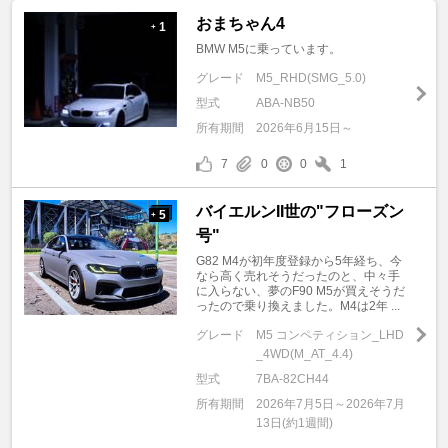
おまちゃん4
1
+
BMW M5に乗っています。
グレード
M5_RHD(SMG_5.0)
型式
ABA-NB50
所有期間
2026年6月15日～
7
0
0
1
バイエルンII世の"フローズン
5
+
号"
G82 M4が初年度登録から5年経ち、今
なら高く売れそうだったのと、中々手
に入らない、夢のF90 M5が買えそうだ
ったので乗り換えました。M4は2年 ...
グレード
M5 コンペティション_LHD
_4WD(M_AT_4.4)
型式
7BA-82CH44
所有期間
2026年7月5日～2026年7月
13日(約1週間)