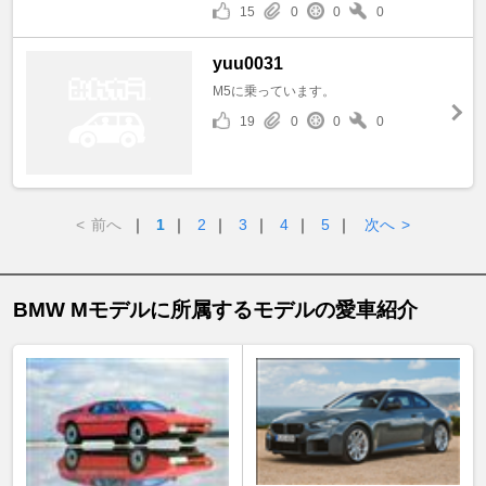
15
0
0
0
yuu0031
M5に乗っています。
19
0
0
0
<
前へ
｜
1
｜
2
｜
3
｜
4
｜
5
｜
次へ
>
BMW Mモデルに所属するモデルの愛車紹介