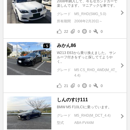
2008年納入して、今もセカンドカーで
楽しんでます。 マニアックな車です。
グレード
M5_RHD(SMG_5.0)
所有期間
2008年2月20日～
22
0
0
0
みかん86
5
+
W213 E63から乗り換えました。 サン
ルーフ付きをずっと探しててようや
く。
グレード
M5 CS_RHD_4WD(M_AT_
4.4)
21
0
0
0
しんのすけ111
BMW M5 F10LCIに乗っています。
グレード
M5_RHD(M_DCT_4.4)
型式
ABA-FV44M