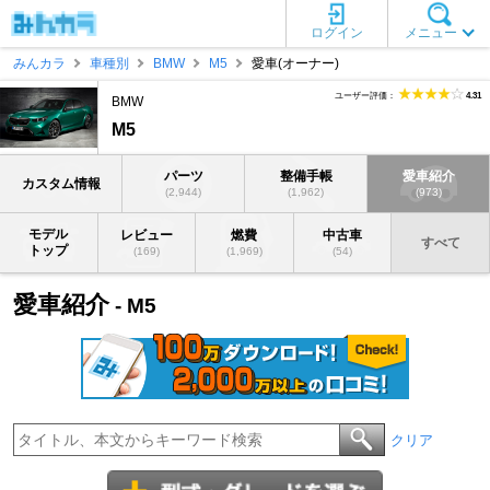
ログイン
メニュー
みんカラ
車種別
BMW
M5
愛車(オーナー)
ユーザー評価：
4.31
BMW
M5
パーツ
整備手帳
愛車紹介
カスタム情報
(2,944)
(1,962)
(973)
モデル
レビュー
燃費
中古車
すべて
トップ
(169)
(1,969)
(54)
愛車紹介
- M5
クリア