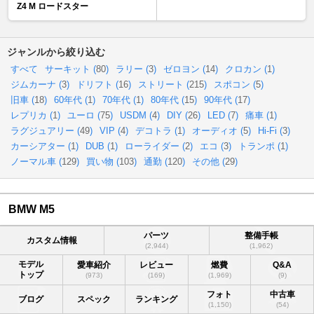
Z4 M ロードスター
ジャンルから絞り込む
すべて
サーキット (
80
)
ラリー (
3
)
ゼロヨン (
14
)
クロカン (
1
)
ジムカーナ (
3
)
ドリフト (
16
)
ストリート (
215
)
スポコン (
5
)
旧車 (
18
)
60年代 (
1
)
70年代 (
1
)
80年代 (
15
)
90年代 (
17
)
レプリカ (
1
)
ユーロ (
75
)
USDM (
4
)
DIY (
26
)
LED (
7
)
痛車 (
1
)
ラグジュアリー (
49
)
VIP (
4
)
デコトラ (
1
)
オーディオ (
5
)
Hi-Fi (
3
)
カーシアター (
1
)
DUB (
1
)
ローライダー (
2
)
エコ (
3
)
トランポ (
1
)
ノーマル車 (
129
)
買い物 (
103
)
通勤 (
120
)
その他 (
29
)
BMW M5
パーツ
整備手帳
カスタム情報
(2,944)
(1,962)
モデル
愛車紹介
レビュー
燃費
Q&A
トップ
(973)
(169)
(1,969)
(9)
フォト
中古車
ブログ
スペック
ランキング
(1,150)
(54)