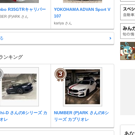
embo R35GTRキャリパー
YOKOHAMA ADVAN Sport V
107
BER (P)ARK さん
kariya さん
る
車ランキング
uhi-D さんの8シリーズ カ
NUMBER (P)ARK さんの8シ
オレ
リーズ カブリオレ
あな