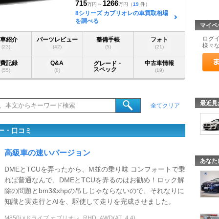
715
1266
～
万円
万円
（
19
件）
8シリーズ カブリオレの車買取相場
を調べる
マイペ
ログ
愛車紹介
パーツレビュー
整備手帳
フォト
様々
(23)
(42)
(5)
(21)
燃費記録
Q&A
中古車情報
グレード・
スペック
(55)
(0)
(19)
最近見
全てクリア
ー・口コミ
高級車の速いバージョン
あなた
DMEとTCUを弄ったから、M並の乗り味 コンフォートで乗
れば普通なんで、DMEとTCUを弄るのはお勧め！ロック解
除の問題とbm3&xhpの吊しじゃならないので、それなりに
知識と実走行とAIを、駆使して走りを完成させました。
M850i xドライブ カブリオレ_RHD_4WD(AT_4.4)