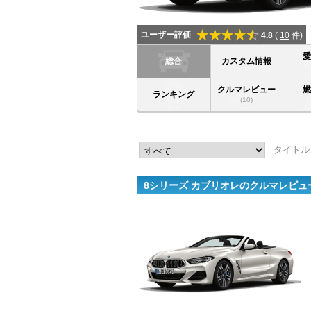
ユーザー評価
4.8
(
10
件)
総合
カスタム情報
クルマレビュー
ランキング
(10)
8シリーズ カブリオレのクルマレビュ