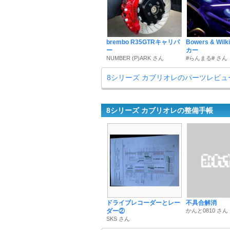
brembo R35GTRキャリパ
Bowers & Wil
ー
カー
NUMBER (P)ARK さん
#らんまる# さん
8シリーズ カブリオレのパーツレビュ
8シリーズ カブリオレの整備手帳
ドライブレコーダーとレー
不具合解消
ダー②
かんと0810 さん
SKS さん