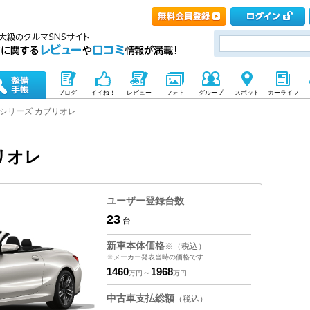
ブログ
イイね！
レビュー
フォト
グループ
スポット
カーライフ
8シリーズ カブリオレ
リオレ
ユーザー登録台数
23
台
新車本体価格
※（税込）
※メーカー発表当時の価格です
1460
1968
～
万円
万円
中古車支払総額
（税込）