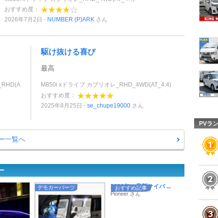
おすすめ度：
2026年7月2日
NUMBER (P)ARK
さん
駆け抜ける喜び
最高
RHD(A
M850i xドライブ カブリオレ_RHD_4WD(AT_4.4)
おすすめ度：
2025年8月25日
se_chupe19000
さん
PVラ
ー一覧へ
ー
2026年の最新サイバ ...
デモカーパーツ
おすすめ記事
Pioneer さん