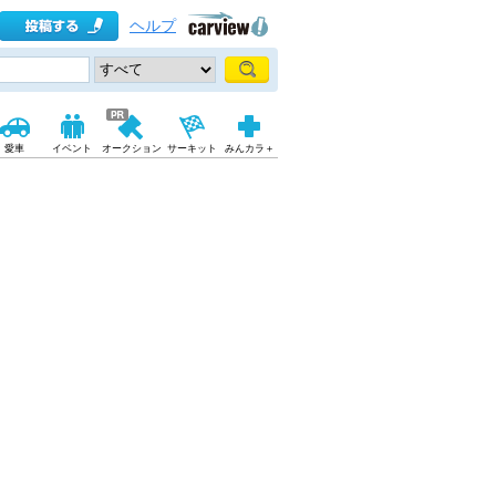
ヘルプ
愛車
イベント
オークション
サーキット
みんカラ＋