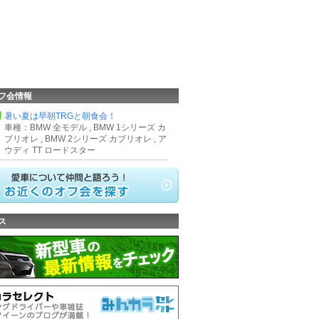
フ会情報
県
暑い夏は早朝TRGと朝食会！
車種：BMW 全モデル , BMW 1シリーズ カ
ブリオレ , BMW 2シリーズ カブリオレ , ア
ウディ TT ロードスター
ス