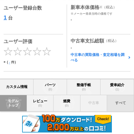
新車本体価格
※
（税込）
ユーザー登録台数
※メーカー発表当時の価格です
1
台
-
中古車支払総額
（税込）
ユーザー評価
-
中古車の買取価格・査定相場を調
べる
-
(
-
件)
パーツ
整備手帳
愛車紹介
カスタム情報
(0)
(0)
(1)
モデル
レビュー
燃費
中古車
すべて
トップ
(0)
(0)