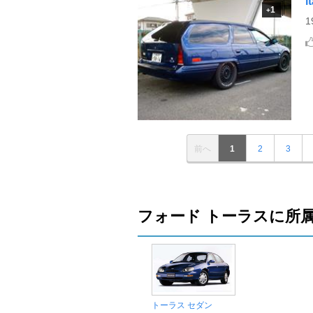
i
1
+
1
前へ
1
2
3
フォード トーラスに所
トーラス セダン