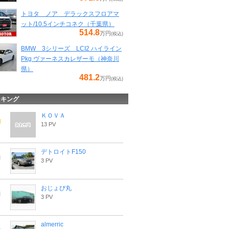
トヨタ ノア デラックスフロアマ
ット/10.5インチコネク（千葉県）
514.8
万円
(税込)
BMW 3シリーズ LCI2 ハイライン
Pkg ヴァーネスカレザーモ（神奈川
県）
481.2
万円
(税込)
ンキング
ＫＯＶＡ
13 PV
デトロイトF150
3 PV
おじょび丸
3 PV
almerric