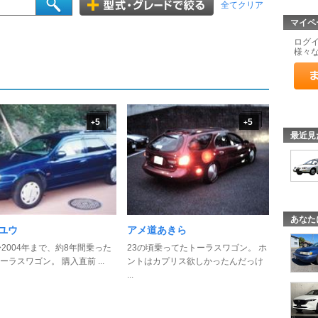
全てクリア
マイペ
ログ
様々
5
5
+
+
最近見
あなた
4ユウ
アメ道あきら
〜2004年まで、約8年間乗った
23の頃乗ってたトーラスワゴン。 ホ
ーラスワゴン。 購入直前 ...
ントはカプリス欲しかったんだっけ
...