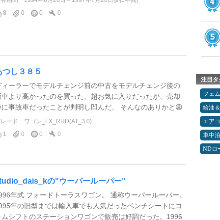
8
0
0
0
あつし３８５
注目タ
ディーラーでモデルチェンジ前の中古をモデルチェンジ後の
フェ
新車より高かったのを買った、超お気に入りだったが、売却
時に事故車だったことが判明し凹んだ、 そんなのありかと😩
給油
グレード
ワゴン_LX_RHD(AT_3.0)
エア
1
0
0
0
車中
NDロ
studio_dais_kの"ウーパールーパー"
1996年式 フォードトーラスワゴン。 通称ウーパールーパー。
1995年の旧型までは輸入車でも人気だったベンチシートにコ
ラムシフトのステーションワゴンで販売は好調だった。1996