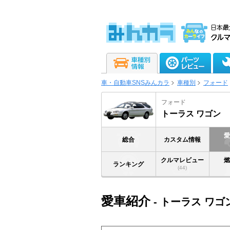
車・自動車SNSみんカラ
車種別
フォード
フォード
トーラス ワゴン
総合
カスタム情報
クルマレビュー
ランキング
(44)
愛車紹介
- トーラス ワゴ