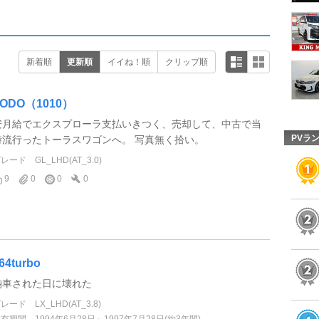
新着順
更新順
イイね！順
クリップ順
TODO（1010）
安月給でエクスプローラ支払いきつく、売却して、中古で当
PVラ
時流行ったトーラスワゴンへ。 写真無く拾い。
グレード
GL_LHD(AT_3.0)
9
0
0
0
64turbo
納車された日に壊れた
グレード
LX_LHD(AT_3.8)
所有期間
1994年6月28日～1997年7月28日(約3年間)