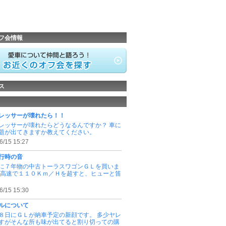
フ会情報
ス
レッサーが壊れたら！！
レッサーが壊れたらどうなるんですか？ 車に
題が出てきますか教えてください。
6/15 15:27
行時の音
に７年物の中古トーラスワゴンＧＬを買いま
 高速で１１０Ｋｍ／Ｈを超すと、ヒューと笛
6/15 15:30
ルについて
８日にＧＬが納車予定の新顔です。 多少ヤレ
すがそんな所も味が出てると割り切っての購