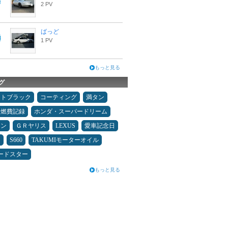
2 PV
ばっど
1 PV
もっと見る
グ
ムトブラック
コーティング
満タン
＆燃費記録
ホンダ・スーパードリーム
コン
ＧＲヤリス
LEXUS
愛車記念日
泊
S660
TAKUMIモーターオイル
ードスター
もっと見る