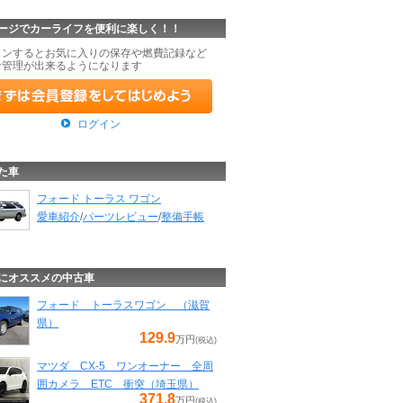
ージでカーライフを便利に楽しく！！
インするとお気に入りの保存や燃費記録など
な管理が出来るようになります
ログイン
た車
フォード トーラス ワゴン
愛車紹介
/
パーツレビュー
/
整備手帳
にオススメの中古車
フォード トーラスワゴン （滋賀
県）
129.9
万円
(税込)
マツダ CX-5 ワンオーナー 全周
囲カメラ ETC 衝突（埼玉県）
371.8
万円
(税込)