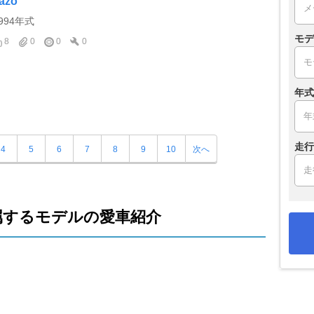
tazo
994年式
モデ
8
0
0
0
年式
走行
4
5
6
7
8
9
10
次へ
属するモデルの愛車紹介