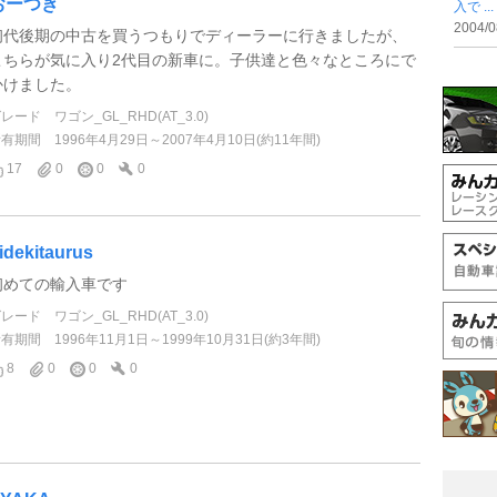
おーつき
入で ...
2004/0
初代後期の中古を買うつもりでディーラーに行きましたが、
こちらが気に入り2代目の新車に。子供達と色々なところにで
かけました。
グレード
ワゴン_GL_RHD(AT_3.0)
所有期間
1996年4月29日～2007年4月10日(約11年間)
17
0
0
0
idekitaurus
初めての輸入車です
グレード
ワゴン_GL_RHD(AT_3.0)
所有期間
1996年11月1日～1999年10月31日(約3年間)
8
0
0
0