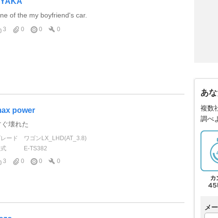
AYAKA
ne of the my boyfriend's car.
3
0
0
0
あな
複数
ax power
調べ
すぐ壊れた
グレード
ワゴンLX_LHD(AT_3.8)
型式
E-TS382
3
0
0
0
メー