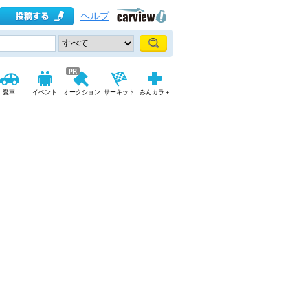
ヘルプ
愛車
イベント
オークション
サーキット
みんカラ＋