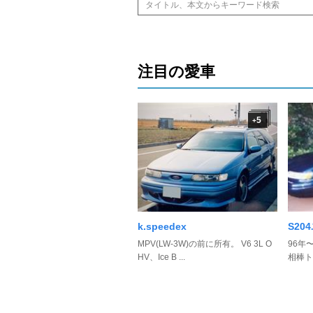
注目の愛車
5
+
k.speedex
S20
MPV(LW-3W)の前に所有。 V6 3L O
96年
HV、Ice B ...
相棒ト