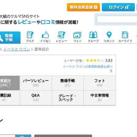
ブログ
イイね！
レビュー
フォト
グループ
スポット
カーライフ
トーラス ワゴン
愛車紹介
3.83
ユーザー評価：
トーラス ワゴンの車買取相場を調べ
る
愛車紹介
パーツレビュー
整備手帳
フォト
(199)
(69)
(21)
(49)
燃費記録
Q&A
中古車情報
グレード・
スペック
(0)
(13)
(2)
ン