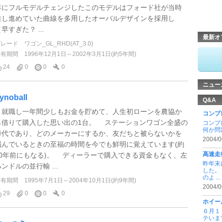
年にフルモデルチェンジしたこのモデルはフォード社が当時
推し進めていた曲線を多用したオーバルデザインを採用し
早すぎた？ ...
最新オ
グレード
ワゴン_GL_RHD(AT_3.0)
所有期間
1996年12月1日～2002年3月1日(約5年間)
24
0
0
0
ニュー
ynoball
Q&A
就職し一年間少しもお金を貯めて、人生初ローンを農協か
コンプ
ら借りて購入した思い出の1台。 ステーションワゴン全盛の
コンプ
何か問
時代であり、どのメーカーにするか、友だちと被らないかを
2004/0
悩んでいるときの至福の時間を今でも鮮明に覚えています(約
高速走
30年前にもなる)。 ディーラーで購入できる資金もなく、左
昨年末
ンドルの並行輸 ...
した。
のよ ...
所有期間
1995年7月1日～2004年10月1日(約9年間)
2004/0
29
0
0
0
ホイー
６月１
テいま