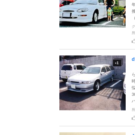
（
d
1
+
ハ