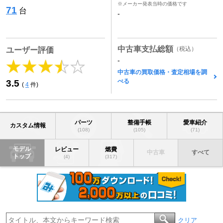
※メーカー発表当時の価格です
71
台
-
中古車支払総額
（税込）
ユーザー評価
-
中古車の買取価格・査定相場を調
べる
3.5
(
4
件)
パーツ
整備手帳
愛車紹介
カスタム情報
(108)
(105)
(71)
モデル
レビュー
燃費
中古車
すべて
トップ
(4)
(317)
クリア