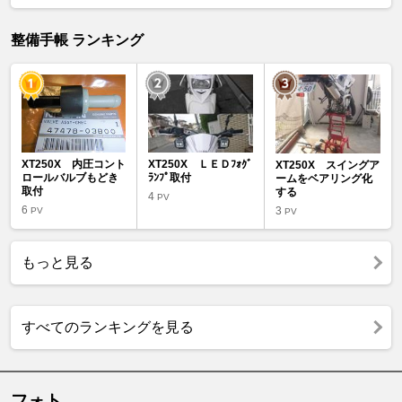
整備手帳 ランキング
XT250X 内圧コント
XT250X ＬＥＤﾌｫｸﾞ
XT250X スイングア
ロールバルブもどき
ﾗﾝﾌﾟ取付
ームをベアリング化
取付
する
4
PV
6
3
PV
PV
もっと見る
すべてのランキングを見る
フォト