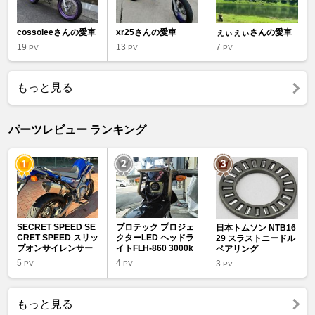
cossoleeさんの愛車
xr25さんの愛車
ぇぃぇぃさんの愛車
19
13
7
PV
PV
PV
もっと見る
パーツレビュー ランキング
SECRET SPEED SE
プロテック プロジェ
日本トムソン NTB16
CRET SPEED スリッ
クターLED ヘッドラ
29 スラストニードル
プオンサイレンサー
イトFLH-860 3000k
ベアリング
5
4
3
PV
PV
PV
もっと見る