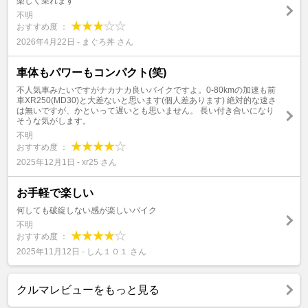
楽しく乗れます
不明
おすすめ度 ：
2026年4月22日 - まぐろ丼 さん
車体もパワーもコンパクト(笑)
不人気車みたいですがナカナカ良いバイクですよ。0-80kmの加速も前
車XR250(MD30)と大差ないと思います(個人差あります) 絶対的な速さ
は無いですが、かといって遅いとも思いません。 長い付き合いになり
そうな気がします。
不明
おすすめ度 ：
2025年12月1日 - xr25 さん
お手軽で楽しい
何しても破綻しない感が楽しいバイク
不明
おすすめ度 ：
2025年11月12日 - しん１０１ さん
クルマレビューをもっと見る