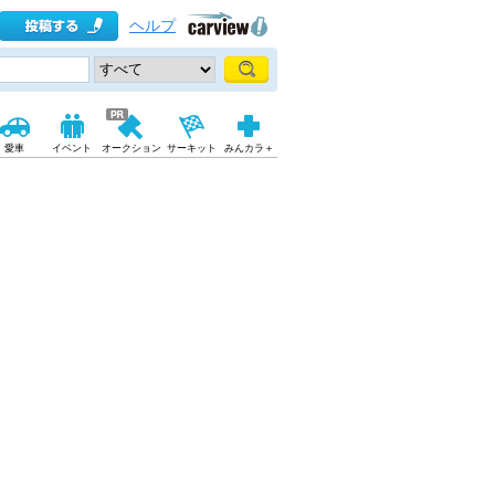
ヘルプ
愛車
イベント
オークション
サーキット
みんカラ＋