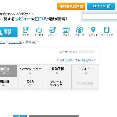
ブログ
イイね！
レビュー
フォト
グループ
スポット
カーライフ
トン
ビレッタ
愛車紹介
-
ユーザー評価：
中古車の買取・査定相場を調べる
愛車紹介
パーツレビュー
整備手帳
フォト
(1)
(0)
(0)
(1)
燃費記録
Q&A
グレード・
中古車情報
スペック
(0)
(0)