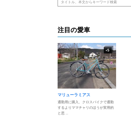
注目の愛車
5
+
マリューラミアス
通勤用に購入、クロスバイクで通勤
するよりママチャリのほうが実用的
と思 ...