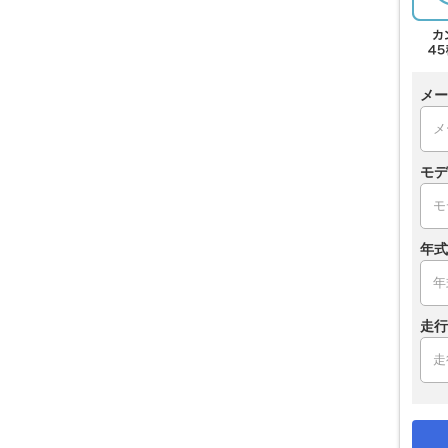
メー
モデ
年式
走行