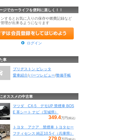
ージでカーライフを便利に楽しく！！
インするとお気に入りの保存や燃費記録など
な管理が出来るようになります
ログイン
た車
ブリヂストン ビレッタ
愛車紹介
/
パーツレビュー
/
整備手帳
にオススメの中古車
マツダ CX-5 デモUP 禁煙車 BOS
E 革シート ナビ（茨城県）
349.4
万円
(税込)
トヨタ アクア 禁煙車 トヨタセー
フティセンス 純正10.5イ（兵庫県）
279.0
万円
(税込)