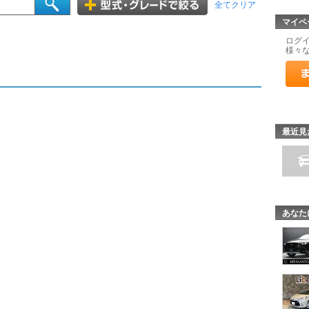
全てクリア
マイペ
ログ
様々
最近見
あなた