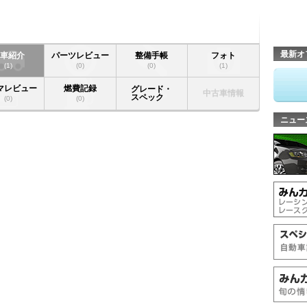
最新オ
愛車紹介
パーツレビュー
整備手帳
フォト
(1)
(0)
(0)
(1)
マレビュー
燃費記録
グレード・
中古車情報
スペック
(0)
(0)
ニュー