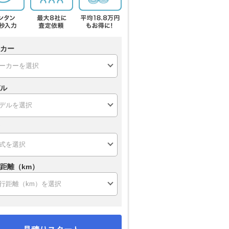
カー
ル
距離（km）