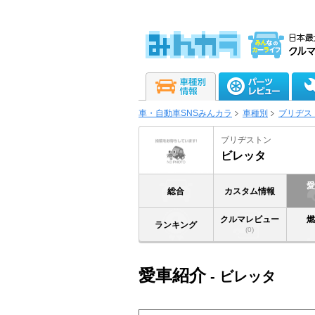
車・自動車SNSみんカラ
車種別
ブリヂス
ブリヂストン
ビレッタ
総合
カスタム情報
クルマレビュー
ランキング
(0)
愛車紹介
- ビレッタ