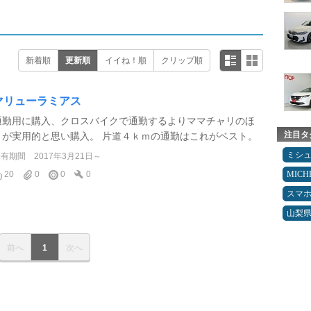
新着順
更新順
イイね！順
クリップ順
マリューラミアス
通勤用に購入、クロスバイクで通勤するよりママチャリのほ
注目タ
うが実用的と思い購入。 片道４ｋｍの通勤はこれがベスト。
ミシ
所有期間
2017年3月21日～
20
0
0
0
MICH
スマ
山梨
前へ
1
次へ