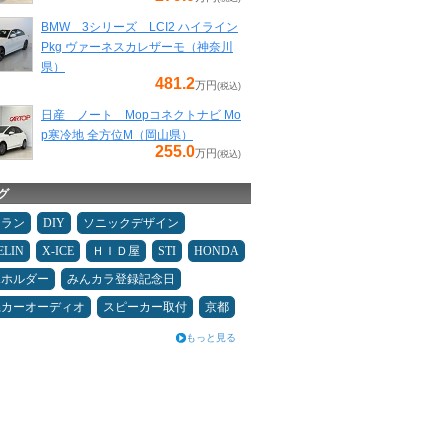
BMW 3シリーズ LCI2 ハイライン
Pkg ヴァーネスカレザーモ（神奈川
県）
481.2
万円
(税込)
日産 ノート Mopコネクトナビ Mo
p寒冷地 全方位M（岡山県）
255.0
万円
(税込)
グ
ュラン
DIY
ソニックデザイン
ELIN
X-ICE
ＨＩＤ屋
STI
HONDA
ホホルダー
みんカラ登録記念日
県カーオーディオ
スピーカー取付
京都
もっと見る