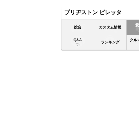
ブリヂストン ビレッタ
総合
カスタム情報
Q&A
クル
ランキング
(0)