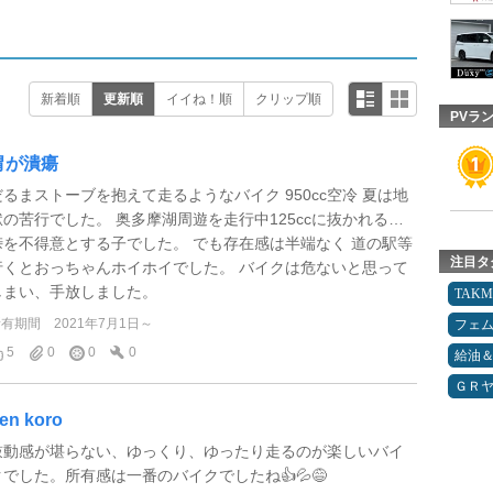
新着順
更新順
イイね！順
クリップ順
PVラ
胃が潰瘍
だるまストーブを抱えて走るようなバイク 950cc空冷 夏は地
獄の苦行でした。 奥多摩湖周遊を走行中125ccに抜かれる…
峠を不得意とする子でした。 でも存在感は半端なく 道の駅等
注目タ
行くとおっちゃんホイホイでした。 バイクは危ないと思って
しまい、手放しました。
TAK
所有期間
2021年7月1日～
フェ
5
0
0
0
給油
ＧＲ
en koro
鼓動感が堪らない、ゆっくり、ゆったり走るのが楽しいバイ
クでした。所有感は一番のバイクでしたね👍💦😅