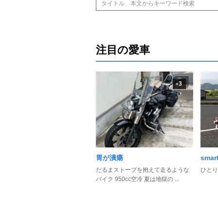
注目の愛車
3
+
胃が潰瘍
smar
だるまストーブを抱えて走るような
ひとり
バイク 950cc空冷 夏は地獄の ...