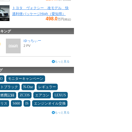
トヨタ ヴォクシー 改モデル 快
適利便パッケージHigh（愛知県）
498.0
万円
(税込)
ンキング
ゆっちぃー
2 PV
もっと見る
グ
MO
モニターキャンペーン
ムトブラック
N-One
レギュラー
＆燃費記録
ZC33S
エアコン
LEXUS
ヤリス
S660
IS
エンジンオイル交換
もっと見る