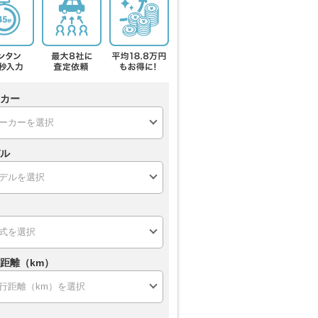
カー
ル
距離（km）