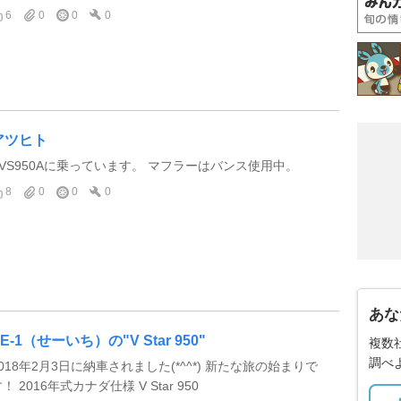
6
0
0
0
アツヒト
XVS950Aに乗っています。 マフラーはバンス使用中。
8
0
0
0
あな
E-1（せーいち）の"V Star 950"
複数
調べ
2018年2月3日に納車されました(*^^*) 新たな旅の始まりで
！ 2016年式カナダ仕様 V Star 950