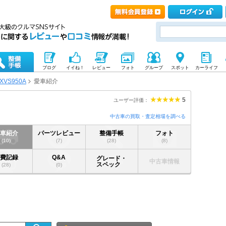
ブログ
イイね！
レビュー
フォト
グループ
スポット
カーライフ
XVS950A
愛車紹介
5
ユーザー評価：
中古車の買取・査定相場を調べる
愛車紹介
パーツレビュー
整備手帳
フォト
(10)
(7)
(28)
(8)
燃費記録
Q&A
グレード・
中古車情報
スペック
(28)
(0)