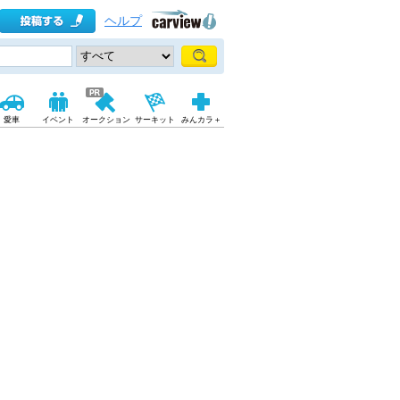
ヘルプ
愛車
イベント
オークション
サーキット
みんカラ＋