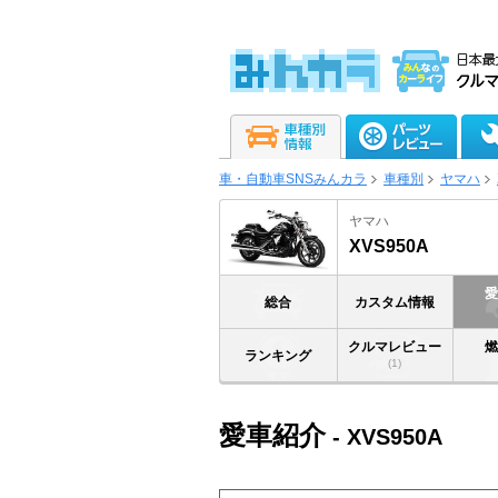
車・自動車SNSみんカラ
車種別
ヤマハ
ヤマハ
XVS950A
総合
カスタム情報
クルマレビュー
ランキング
(1)
愛車紹介
- XVS950A