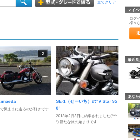
全てクリア
マイペ
ログ
様々
2
+
最近見
あなた
timaeda
SE-1（せーいち）の"V Star 95
0"
で気ままに走るのが好きです
2018年2月3日に納車されました(*^^
*) 新たな旅の始まりです ...