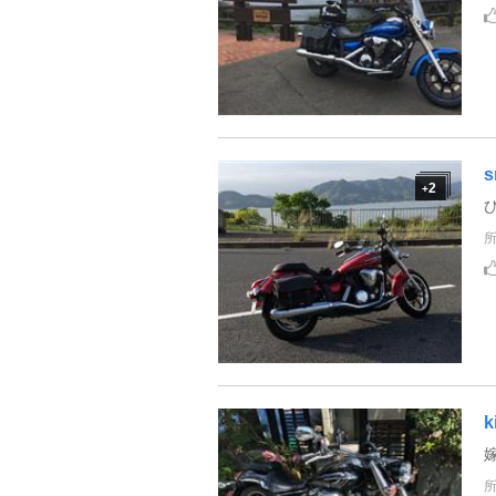
s
2
+
k