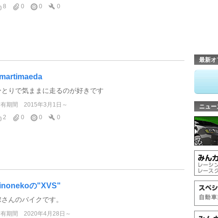
8
0
0
0
最新オ
martimaeda
ひとりで気ままに走るのが好きです
所有期間
2015年3月1日～
ニュー
2
0
0
0
inonekoの"XVS"
嫁さんのバイクです。
所有期間
2020年4月28日～