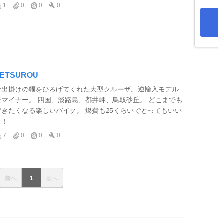
1
0
0
0
TETSUROU
お出掛けの幅をひろげてくれた大型クルーザ。逆輸入モデル
でマイナー。 四国、淡路島、都井岬、鳥取砂丘。 どこまでも
行きたくなる楽しいバイク。 燃費も25くらいでとってもいい
よ！
7
0
0
0
前へ
1
次へ