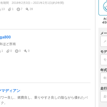
所有期間
2018年2月3日～2021年2月1日(約3年間)
13
1
7
28
メー
ga800
2年ほど所有
1
0
0
0
モデ
年式
走行
ヤマディアン
パワー良し、燃費良し、乗りやすさ良しの陰ながら優れたバ
イク。